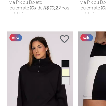
via Pix ou Boleto
via Pix ou Bo
ou em até
10x
de
R$ 10,27
nos
ou em até
10
cartões
cartões
new
sale