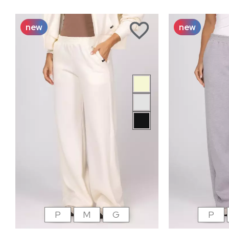
new
new
P
M
G
P