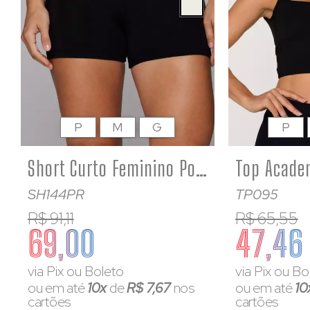
P
M
G
P
Short Curto Feminino Poliamida Cós Cruzado Afina Cintura Preto
SH144PR
TP095
R$ 91,11
R$ 65,55
69,00
47,46
via Pix ou Boleto
via Pix ou Bo
ou em até
10x
de
R$ 7,67
nos
ou em até
10
cartões
cartões