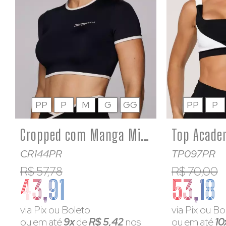
PP
P
M
G
GG
PP
P
Cropped com Manga Microfibra Barrinha Branca Estampado
CR144PR
TP097PR
R$ 57,78
R$ 70,00
43,91
53,18
via Pix ou Boleto
via Pix ou Bo
ou em até
9x
de
R$ 5,42
nos
ou em até
10