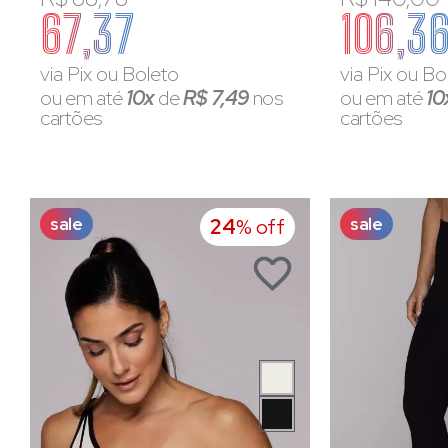
67,37
106,3
via Pix ou Boleto
via Pix ou Bo
ou em até
10x
de
R$ 7,49
nos
ou em até
10
cartões
cartões
sale
sale
24
% off