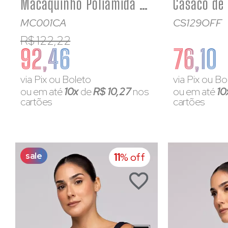
Macaquinho Poliamida Rosa bebê Fitness Feminino de Alcinha
MC001CA
CS129OFF
R$ 122,22
92,46
76,10
via Pix ou Boleto
via Pix ou Bo
ou em até
10x
de
R$ 10,27
nos
ou em até
10
cartões
cartões
sale
11
% off