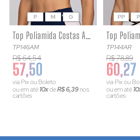
P
M
G
PP
Top Poliamida Costas Aberta Alta Sustentação com Manga Curta Azul
TP146AM
TP144AR
R$ 64,54
R$ 78,89
57,50
60,27
via Pix ou Boleto
via Pix ou Bo
ou em até
10x
de
R$ 6,39
nos
ou em até
10
cartões
cartões