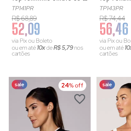
TP141PR
TP143PR
R$ 68,89
R$ 74,44
52,09
56,46
via Pix ou Boleto
via Pix ou Bo
ou em até
10x
de
R$ 5,79
nos
ou em até
10
cartões
cartões
sale
sale
24
% off