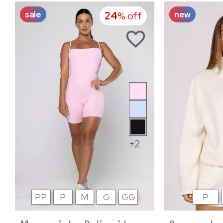
sale
new
24
% off
+2
PP
P
M
G
GG
P