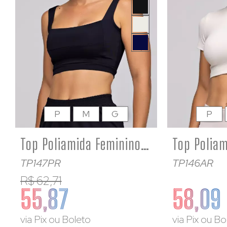
P
M
G
P
Top Poliamida Feminino Academia Fitness Alta Sustentação Preto
TP147PR
TP146AR
R$ 62,71
55,87
58,09
via Pix ou Boleto
via Pix ou Bo