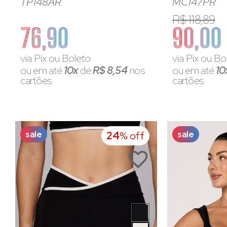
TP148AR
MC147PR
R$ 118,89
76,90
90,00
via Pix ou Boleto
via Pix ou Bo
ou em até
10x
de
R$ 8,54
nos
ou em até
10
cartões
cartões
sale
sale
24
% off