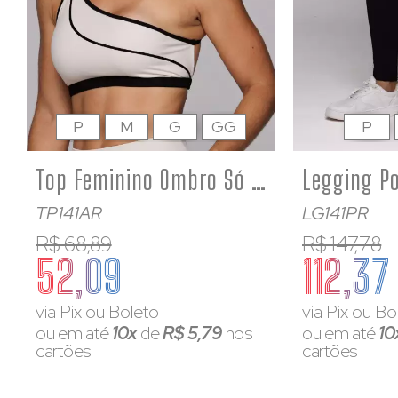
P
M
G
GG
P
Top Feminino Ombro Só Poliamida Assimétrico Costas Abertas Flower
TP141AR
LG141PR
R$ 68,89
R$ 147,78
52,09
112,37
via Pix ou Boleto
via Pix ou Bo
ou em até
10x
de
R$ 5,79
nos
ou em até
10
cartões
cartões