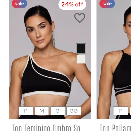
sale
sale
24
% off
P
M
G
GG
P
Top Feminino Ombro Só Poliamida Assimétrico Costas Abertas Flower