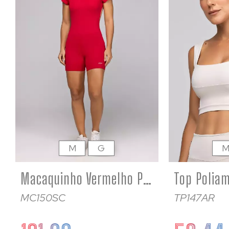
M
G
Macaquinho Vermelho Poliamida Fitness Feminino com Manga Curta
MC150SC
TP147AR