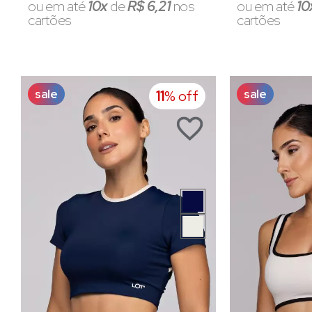
ou em até
10x
de
R$ 6,21
nos
ou em até
10
cartões
cartões
sale
sale
11
% off