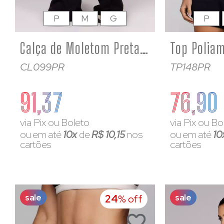
P
M
G
P
Calça de Moletom Preta Feminino Soltinho
CL099PR
TP148PR
91,37
76,90
via Pix ou Boleto
via Pix ou Bo
ou em até
10x
de
R$ 10,15
nos
ou em até
10
cartões
cartões
sale
sale
24
% off