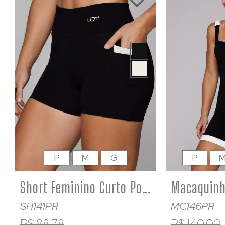
P
M
G
P
Short Feminino Curto Poliamida Com Bolso Academia Corrida Flower
SH141PR
MC146PR
R$ 88,78
R$ 140,00