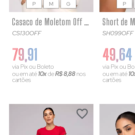
P
M
G
P
Casaco de Moletom Off White Feminino Gola Canelada
CS130OFF
SH099OFF
79,91
49,64
via Pix ou Boleto
via Pix ou Bo
ou em até
10x
de
R$ 8,88
nos
ou em até
10
cartões
cartões