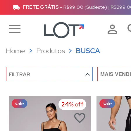
FRETE GRÁTIS
- R$99,00 (Sudeste)
|
R$299,0
Home
Produtos
BUSCA
FILTRAR
sale
sale
24
% off