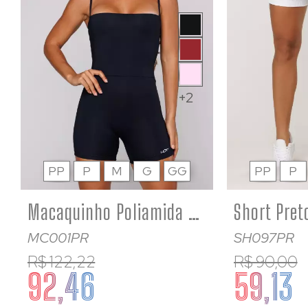
+2
PP
P
M
G
GG
PP
P
Macaquinho Poliamida Preto Fitness Feminino Academia de Alcinha
MC001PR
SH097PR
R$ 122,22
R$ 90,00
92,46
59,13