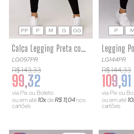
PP
P
M
G
GG
P
Calça Legging Preta com cós Off White Fitness Poliamida
LG097PR
LG144PR
R$ 143,33
R$ 144,33
99,32
109,91
via Pix ou Boleto
via Pix ou Bo
ou em até
10x
de
R$ 11,04
nos
ou em até
10
cartões
cartões