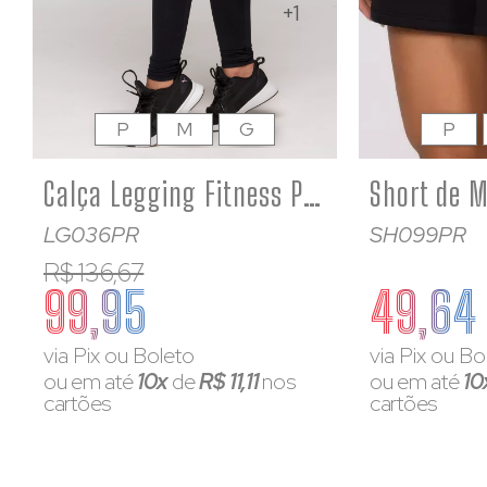
+1
P
M
G
P
Calça Legging Fitness Poliamida Básica Com Bolso
LG036PR
SH099PR
R$ 136,67
99,95
49,64
via Pix ou Boleto
via Pix ou Bo
ou em até
10x
de
R$ 11,11
nos
ou em até
10
cartões
cartões