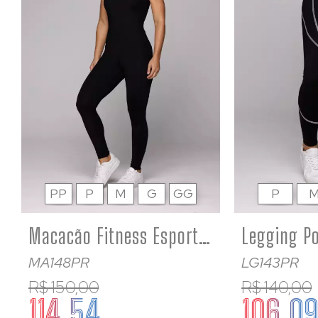
PP
P
M
G
GG
P
Macacão Fitness Esportivo Feminino Poliamida Costas Abertas Preto
MA148PR
LG143PR
R$ 150,00
R$ 140,00
114,54
106,0