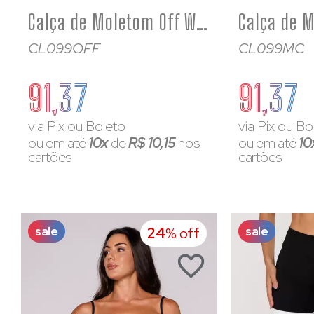
Calça de Moletom Off White Feminino Soltinho
CL099OFF
CL099MC
91,37
91,37
via Pix ou Boleto
via Pix ou Bo
ou em até
10x
de
R$ 10,15
nos
ou em até
10
cartões
cartões
sale
sale
24
% off