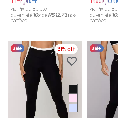
via Pix ou Boleto
via Pix ou Bo
ou em até
10x
de
R$ 12,73
nos
ou em até
10
cartões
cartões
sale
sale
31
% off