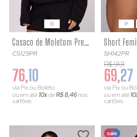
G
P
Casaco de Moletom Preto Feminino Fechado Zíper Curto
CS129PR
SH142PR
R$ 91,11
76,10
69,27
via Pix ou Boleto
via Pix ou Bo
ou em até
10x
de
R$ 8,46
nos
ou em até
10
cartões
cartões
sale