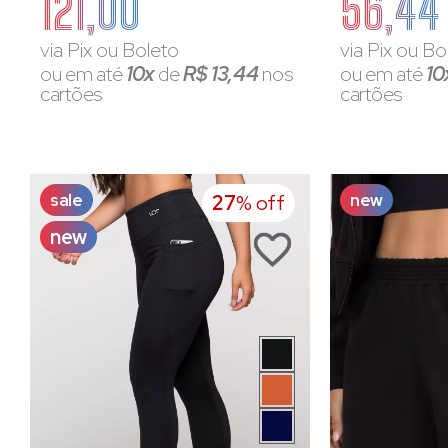
121,00
56,44
via Pix ou Boleto
via Pix ou Bo
ou em até
10x
de
R$ 13,44
nos
ou em até
10
cartões
cartões
sale
new
27
% off
new