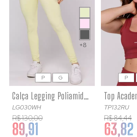
+8
P
G
P
Calça Legging Poliamida Feminina Básica Amarelo Bebê
LG030WH
TP132RU
R$ 130,00
R$ 84,44
89,91
63,82