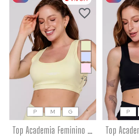
+2
P
M
G
P
Top Academia Feminino Costas Aberta Poliamida Amarelo Bebê