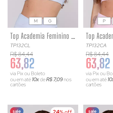
M
G
P
Top Academia Feminino Estampado Costas Aberta Poliamida Azul bebê
TP132CL
TP132CA
R$ 84,44
R$ 84,44
63,82
63,82
via Pix ou Boleto
via Pix ou Bo
ou em até
10x
de
R$ 7,09
nos
ou em até
10
cartões
cartões
sale
sale
24
% off