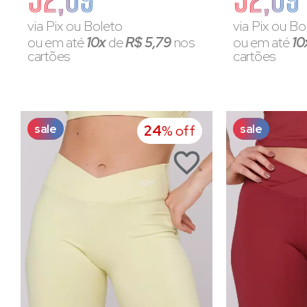
via Pix ou Boleto
via Pix ou Bo
ou em até
10x
de
R$ 5,79
nos
ou em até
10
cartões
cartões
sale
sale
24
% off