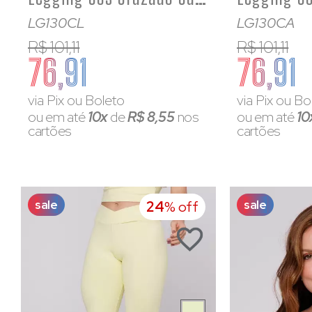
LG130CL
LG130CA
R$ 101,11
R$ 101,11
76,91
76,91
via Pix ou Boleto
via Pix ou Bo
ou em até
10x
de
R$ 8,55
nos
ou em até
10
cartões
cartões
sale
sale
24
% off