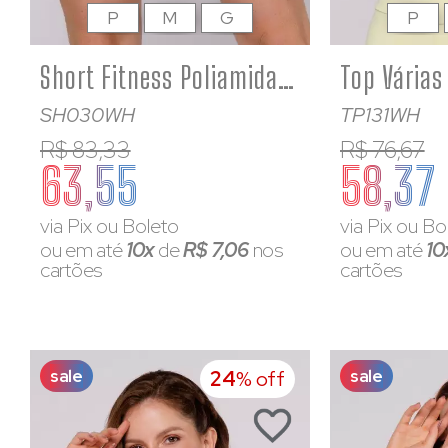
P
M
G
P
Short Fitness Poliamida Feminino Amarelo Bebê
SH030WH
TP131WH
R$ 83,33
R$ 76,67
63,55
58,37
via Pix ou Boleto
via Pix ou Bo
ou em até
10x
de
R$ 7,06
nos
ou em até
10
cartões
cartões
sale
sale
24
% off