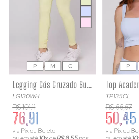
P
M
G
P
Legging Cós Cruzado Suplex Poliamida Academia Feminina Amarelo bebê
LG130WH
TP135CL
R$ 101,11
R$ 66,67
76,91
50,45
via Pix ou Boleto
via Pix ou Bo
ou em até
10x
de
R$ 8,55
nos
ou em até
10