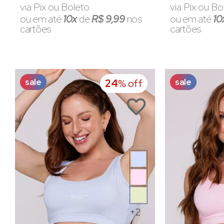
via Pix ou Boleto
via Pix ou Bo
ou em até
10x
de
R$ 9,99
nos
ou em até
10
cartões
cartões
sale
sale
24
% off
+2