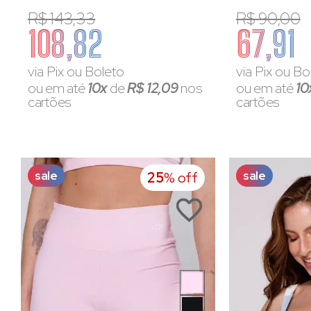
R$ 143,33
R$ 90,00
108,82
67,91
via Pix ou Boleto
via Pix ou Bo
ou em até
10x
de
R$ 12,09
nos
ou em até
10
cartões
cartões
sale
sale
25
% off