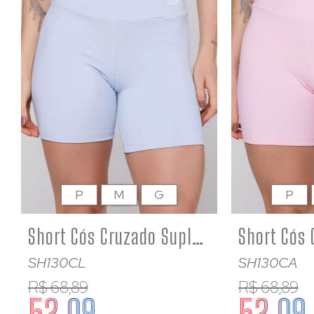
P
M
G
P
Short Cós Cruzado Suplex Poliamida Academia Feminino Azul Bebê
SH130CL
SH130CA
R$ 68,89
R$ 68,89
52,09
52,09