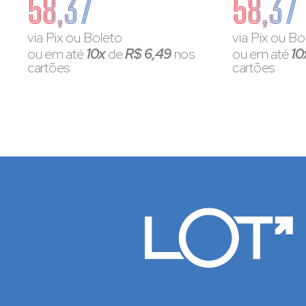
58,37
58,37
via Pix ou Boleto
via Pix ou Bo
ou em até
10x
de
R$ 6,49
nos
ou em até
10
cartões
cartões