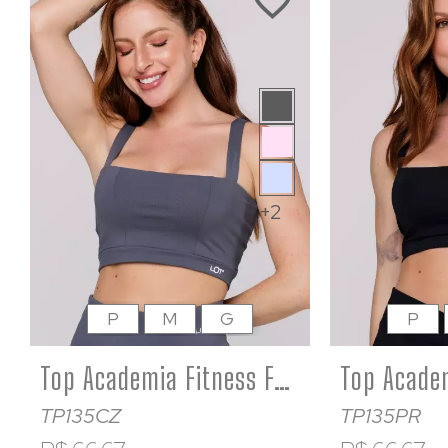
+2
P
M
G
P
Top Academia Fitness Feminino Poliamida Cinza Decote Quadrado
TP135CZ
TP135PR