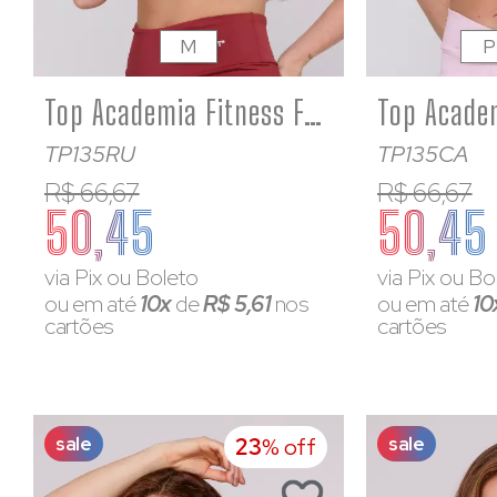
M
P
Top Academia Fitness Feminino Poliamida Ruggine Decote Quadrado
TP135RU
TP135CA
R$ 66,67
R$ 66,67
50,45
50,45
via Pix ou Boleto
via Pix ou Bo
ou em até
10x
de
R$ 5,61
nos
ou em até
10
cartões
cartões
sale
sale
23
% off