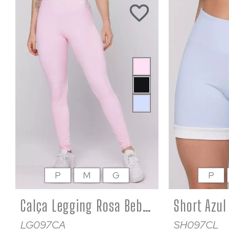
P
M
G
P
Calça Legging Rosa Bebê com cós Off White Fitness Poliamida
LG097CA
SH097CL