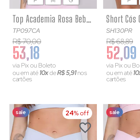
P
M
G
P
Top Academia Rosa Bebê Com Recorte Off White Alça Larga Feminino
TP097CA
SH130PR
R$ 70,00
R$ 68,89
53,18
52,09
via Pix ou Boleto
via Pix ou Bo
ou em até
10x
de
R$ 5,91
nos
ou em até
10
cartões
cartões
sale
sale
24
% off