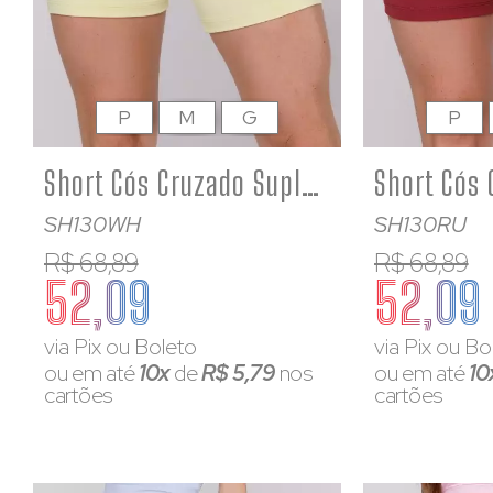
P
M
G
P
Short Cós Cruzado Suplex Poliamida Academia Feminino Amarelo Bebê
SH130WH
SH130RU
R$ 68,89
R$ 68,89
52,09
52,09
via Pix ou Boleto
via Pix ou Bo
ou em até
10x
de
R$ 5,79
nos
ou em até
10
cartões
cartões