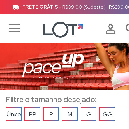
)
Até
10x sem juros
ou
10% de desconto
vi
Filtre o tamanho desejado:
Único
PP
P
M
G
GG