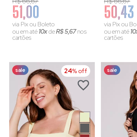
R$ 66,67
R$ 66,67
51,00
50,43
via Pix ou Boleto
via Pix ou Bo
ou em até
10x
de
R$ 5,67
nos
ou em até
10
cartões
cartões
sale
sale
24
% off