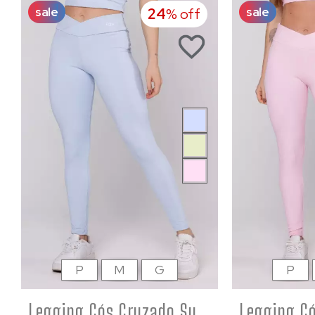
sale
sale
24
% off
P
M
G
P
Legging Cós Cruzado Suplex Poliamida Academia Feminina Azul bebê