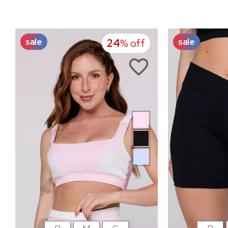
sale
sale
24
% off