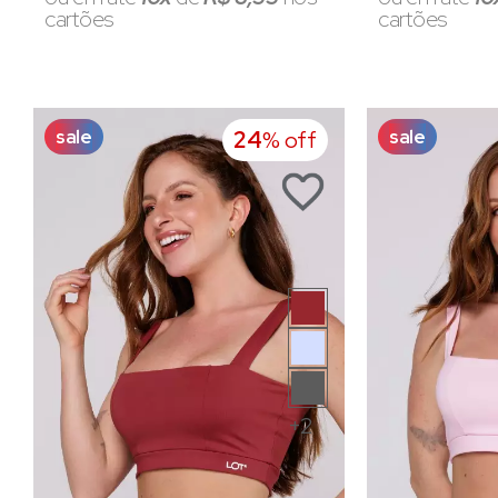
cartões
cartões
sale
sale
24
% off
+2