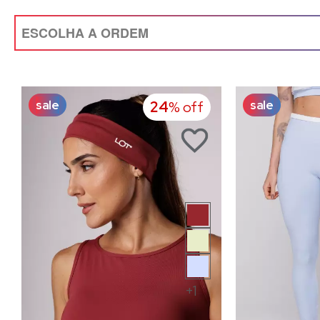
sale
sale
24
% off
+1