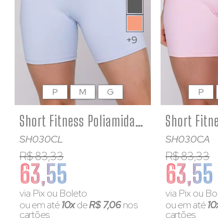
+9
P
M
G
P
Short Fitness Poliamida Feminino Azul Bebê
SH030CL
SH030CA
R$ 83,33
R$ 83,33
63,55
63,55
via Pix ou Boleto
via Pix ou Bo
ou em até
10x
de
R$ 7,06
nos
ou em até
10
cartões
cartões