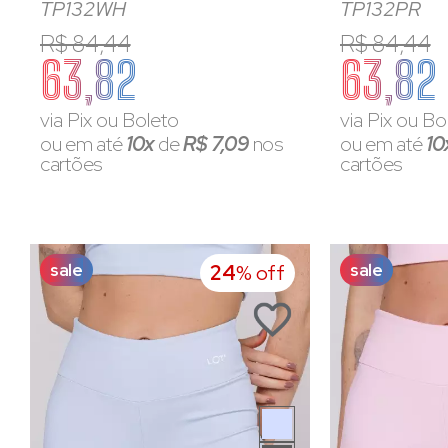
TP132WH
TP132PR
R$ 84,44
R$ 84,44
63,82
63,82
via Pix ou Boleto
via Pix ou Bo
ou em até
10x
de
R$ 7,09
nos
ou em até
10
cartões
cartões
sale
sale
24
% off