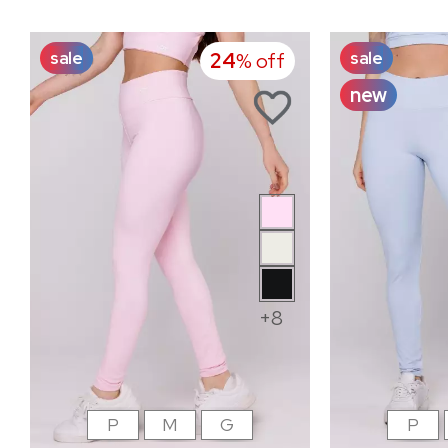
sale
sale
24
% off
new
+8
P
M
G
P