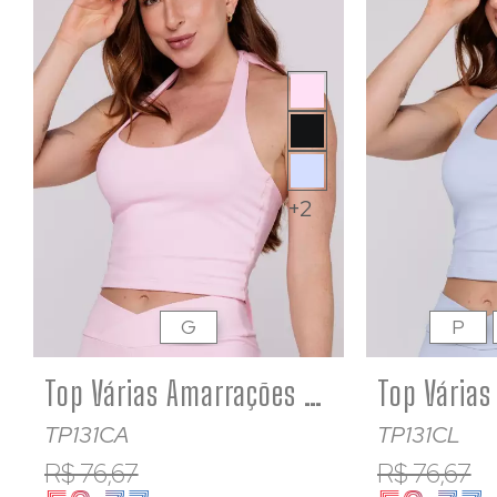
+2
G
P
Top Várias Amarrações Suplex Poliamida Premium Rosa bebê
TP131CA
TP131CL
R$ 76,67
R$ 76,67