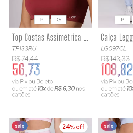
P
G
P
Top Costas Assimétrica Feminino Poliamida Ruggine
TP133RU
LG097CL
R$ 74,44
R$ 143,33
56,73
108,82
via Pix ou Boleto
via Pix ou Bo
ou em até
10x
de
R$ 6,30
nos
ou em até
10
cartões
cartões
sale
sale
24
% off