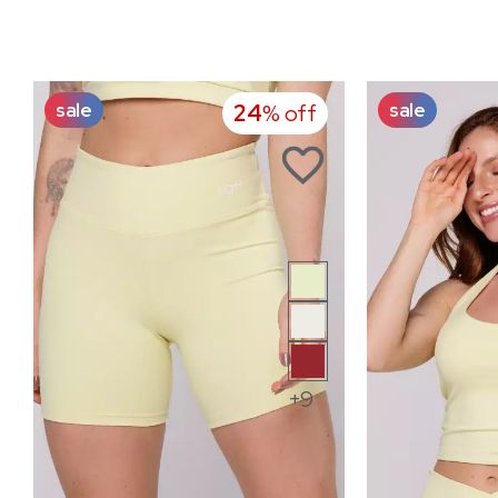
sale
sale
24
% off
+9