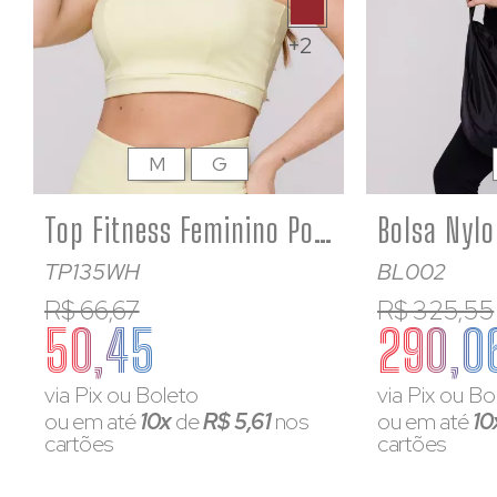
+2
M
G
Top Fitness Feminino Poliamida Amarelo Bebê Decote Quadrado
TP135WH
BL002
R$ 66,67
R$ 325,55
50,45
290,0
via Pix ou Boleto
via Pix ou Bo
ou em até
10x
de
R$ 5,61
nos
ou em até
10
cartões
cartões