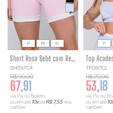
P
M
G
P
Short Rosa Bebê com Recorte Off White Fitness Poliamida
SH097CA
TP097CL
R$ 90,00
R$ 70,00
67,91
53,18
via Pix ou Boleto
via Pix ou Bo
ou em até
10x
de
R$ 7,55
nos
ou em até
10
cartões
cartões