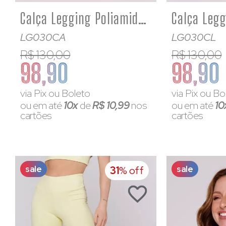
Calça Legging Poliamida Feminina Básica Rosa Bebê
LG030CA
LG030CL
R$ 130,00
R$ 130,00
98,90
98,90
via Pix ou Boleto
via Pix ou Bo
ou em até
10x
de
R$ 10,99
nos
ou em até
10
cartões
cartões
sale
sale
31
% off