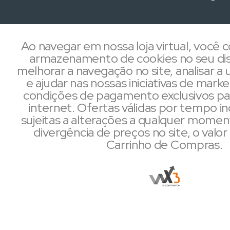
Ao navegar em nossa loja virtual, você
armazenamento de cookies no seu dis
melhorar a navegação no site, analisar a u
e ajudar nas nossas iniciativas de mark
condições de pagamento exclusivos pa
internet. Ofertas válidas por tempo i
sujeitas a alterações a qualquer mome
divergência de preços no site, o valor 
Carrinho de Compras.