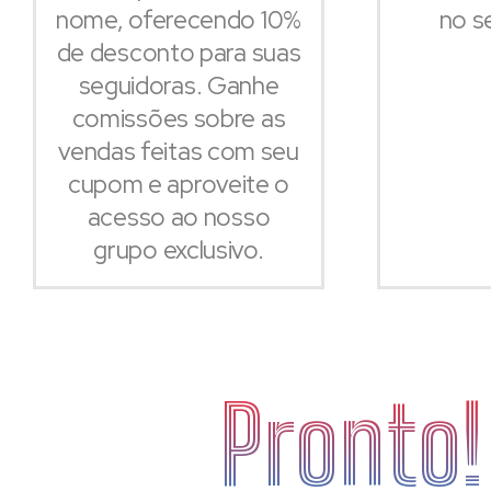
nome, oferecendo 10%
no se
de desconto para suas
seguidoras. Ganhe
comissões sobre as
vendas feitas com seu
cupom e aproveite o
acesso ao nosso
grupo exclusivo.
Pronto!