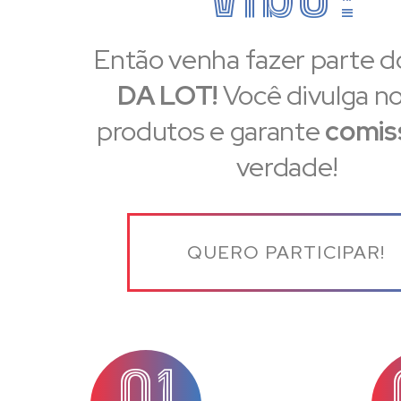
Então venha fazer parte 
DA LOT!
Você divulga n
produtos e garante
comis
verdade!
QUERO PARTICIPAR!