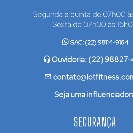
Segunda a quinta de 07h00 à
Sexta de 07h00 às 16h
SAC: (22) 98114-9164
Ouvidoria: (22) 98827-
contato@lotfitness.co
Seja uma influenciador
SEGURANÇA