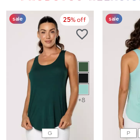
sale
sale
25
% off
+8
G
P