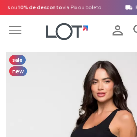
FRETE GRÁTIS
- R$99,00 (Sudeste)
|
R$299,0
sale
new