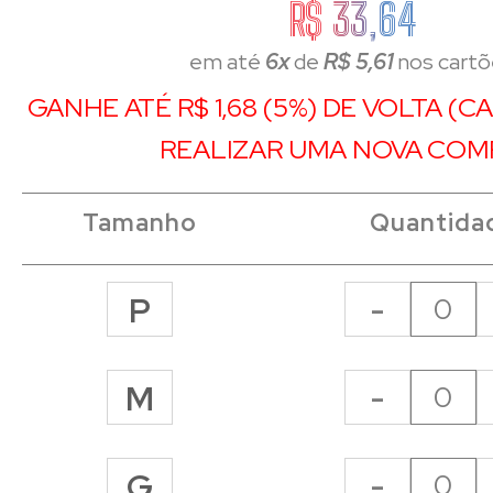
R$ 33,64
em até
6x
de
R$ 5,61
nos cartõ
GANHE ATÉ R$ 1,68 (5%) DE VOLTA (
REALIZAR UMA NOVA COM
Tamanho
Quantida
-
P
-
M
-
G