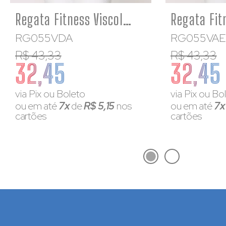
Regata Fitness Viscolycra Verde Lisa Feminina Academia
RG055VDA
RG055VAE
R$ 43,33
R$ 43,33
32,45
32,45
via Pix ou Boleto
via Pix ou Bo
ou em até
7x
de
R$ 5,15
nos
ou em até
7
cartões
cartões