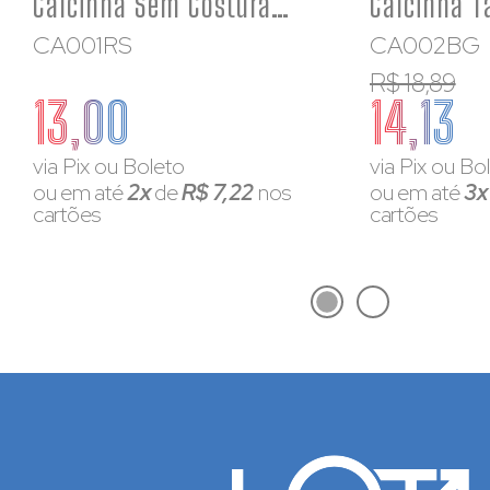
Calcinha Sem Costura Feminina Corte a Laser Que Não Marca
CA001RS
CA002BG
R$ 18,89
13,00
14,13
via Pix ou Boleto
via Pix ou Bo
ou em até
2x
de
R$ 7,22
nos
ou em até
3
cartões
cartões