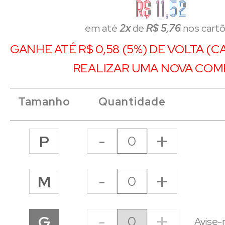
R$ 11,52
em até
2x
de
R$ 5,76
nos cart
GANHE ATÉ R$ 0,58 (5%) DE VOLTA (
REALIZAR UMA NOVA COM
Tamanho
Quantidade
-
+
P
-
+
M
-
+
G
Avise-