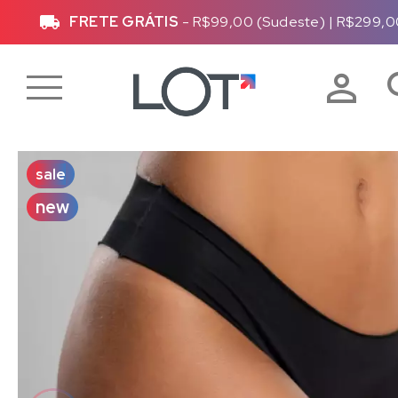
FRETE GRÁTIS
- R$99,00 (Sudeste)
|
R$299,0
sale
new