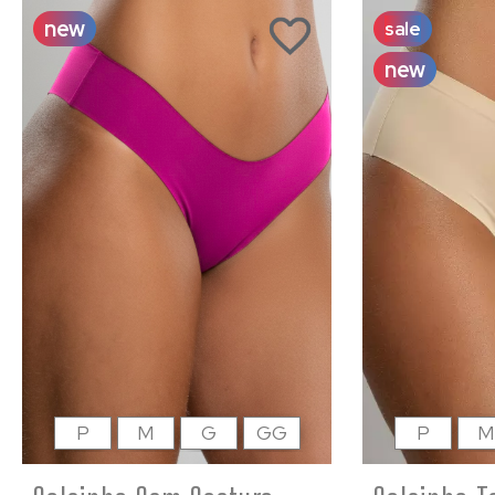
new
sale
new
P
M
G
GG
P
M