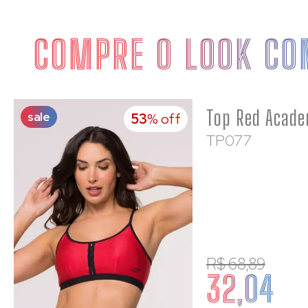
COMPRE O LOOK CO
sale
53
% off
TP077
R$ 68,89
32,04