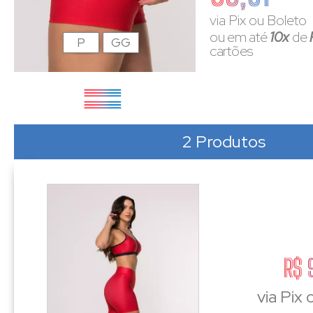
via Pix ou Boleto
ou em até
10x
de
P
GG
cartões
2 Produtos
R$ 
via Pix