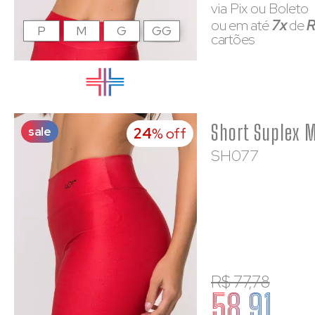
via Pix ou Boleto
ou em até
7x
de
R
P
M
G
GG
cartões
sale
24
% off
SH077
R$ 77,78
58,91