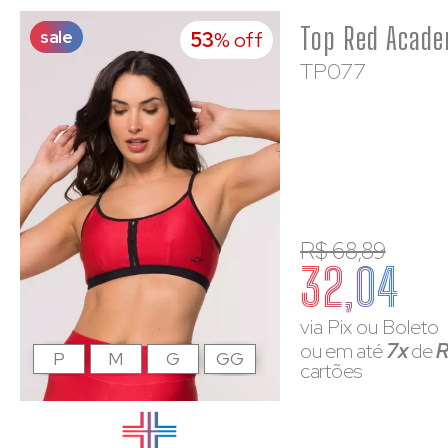
sale
53
% off
TP077
R$ 68,89
32,04
via Pix ou Boleto
ou em até
7x
de
R
P
M
G
GG
cartões