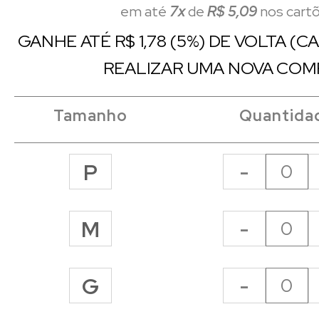
em até
7x
de
R$ 5,09
nos cart
GANHE ATÉ R$ 1,78 (5%) DE VOLTA (
REALIZAR UMA NOVA COM
Tamanho
Quantida
-
P
-
M
-
G