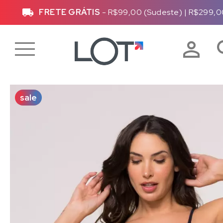
FRETE GRÁTIS
- R$99,00 (Sudeste)
|
R$299,0
sale