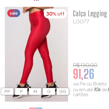
sale
30
% off
LG077
R$ 130,00
91,26
via Pix ou Boleto
ou em até
10x
de
PP
P
M
G
GG
cartões