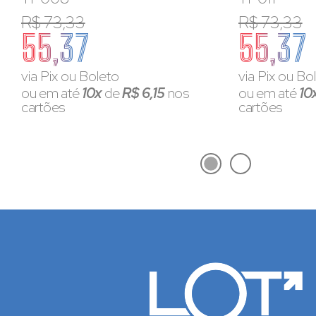
R$ 73,33
R$ 73,33
55,37
55,37
via Pix ou Boleto
via Pix ou Bo
ou em até
10x
de
R$ 6,15
nos
ou em até
10
cartões
cartões