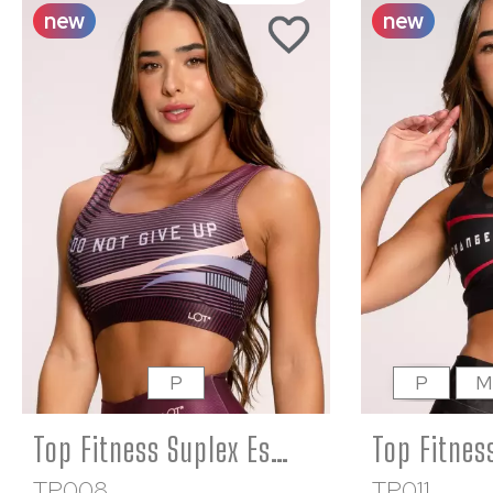
new
new
P
P
M
Top Fitness Suplex Estampado Básico Roxo Do Not Give Up
TP008
TP011