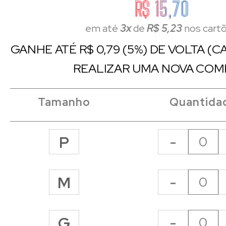
R$ 15,70
em até
3x
de
R$ 5,23
nos cart
GANHE ATÉ R$ 0,79 (5%) DE VOLTA (
REALIZAR UMA NOVA COM
Tamanho
Quantida
-
P
-
M
-
G