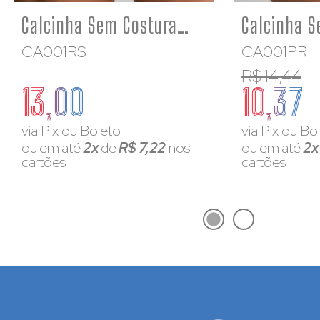
Calcinha Sem Costura Feminina Corte a Laser Que Não Marca
CA001RS
CA001PR
R$ 14,44
13,00
10,37
via Pix ou Boleto
via Pix ou Bo
ou em até
2x
de
R$ 7,22
nos
ou em até
2
cartões
cartões