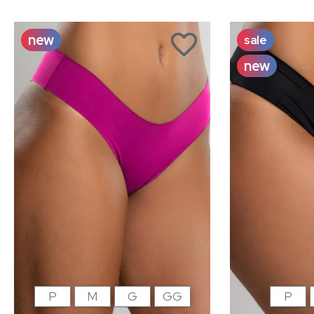
new
sale
new
P
M
G
GG
P