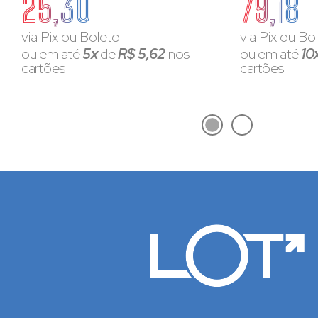
25,30
79,18
via Pix ou Boleto
via Pix ou Bo
ou em até
5x
de
R$ 5,62
nos
ou em até
10
cartões
cartões