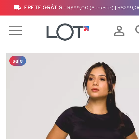
FRETE GRÁTIS
- R$99,00 (Sudeste)
|
R$299,0
sale