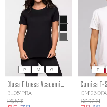
P
M
G
P
Blusa Fitness Academia Feminina Básica Preta Classic
BL051PRA
CM126OFA
R$ 51,11
R$ 92,61