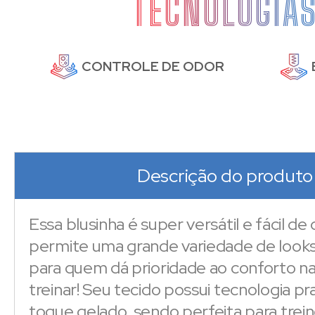
TECNOLOGIA
DE
CONTROLE DE ODOR
Descrição do produto
Essa blusinha é super versátil e fácil de
permite uma grande variedade de looks
para quem dá prioridade ao conforto na
treinar! Seu tecido possui tecnologia p
toque gelado, sendo perfeita para trei