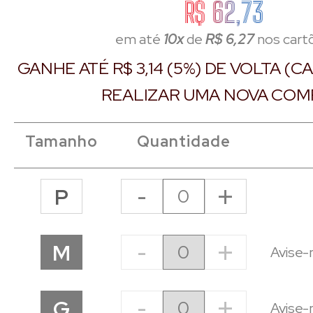
R$ 62,73
em até
10x
de
R$ 6,27
nos cart
GANHE ATÉ R$ 3,14 (5%) DE VOLTA (
REALIZAR UMA NOVA COM
Tamanho
Quantidade
-
+
P
-
+
M
Avise-
-
+
G
Avise-