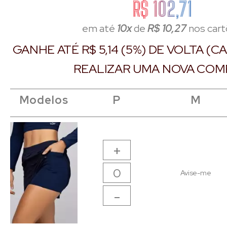
R$ 102,71
em até
10x
de
R$ 10,27
nos car
GANHE ATÉ R$ 5,14 (5%) DE VOLTA (
REALIZAR UMA NOVA COM
Modelos
Modelos
Modelos
Modelos
P
P
M
M
+
Avise-me
-