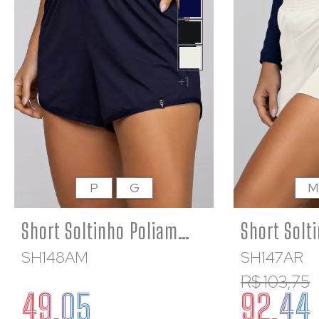
+1
P
G
M
Short Soltinho Poliamida Corrida Feminino Fresquinho Azul Marinho
SH148AM
SH147AR
R$ 103,75
49,05
92,44