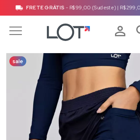
FRETE GRÁTIS
- R$99,00 (Sudeste)
|
R$299,0
sale