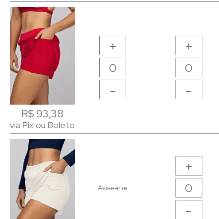
+
+
-
-
R$ 93,38
R$ 93,38
via Pix ou Boleto
via Pix ou Boleto
+
Avise-me
-