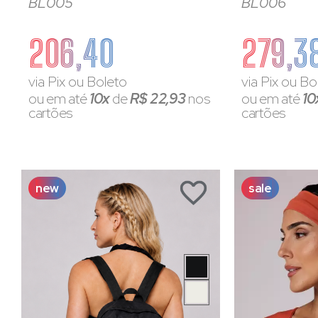
BL005
BL006
206,40
279,3
via Pix ou Boleto
via Pix ou Bo
ou em até
10x
de
R$ 22,93
nos
ou em até
10
cartões
cartões
new
sale