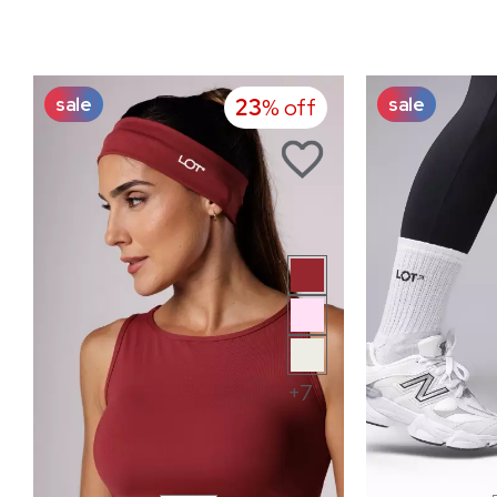
sale
sale
23
% off
+7