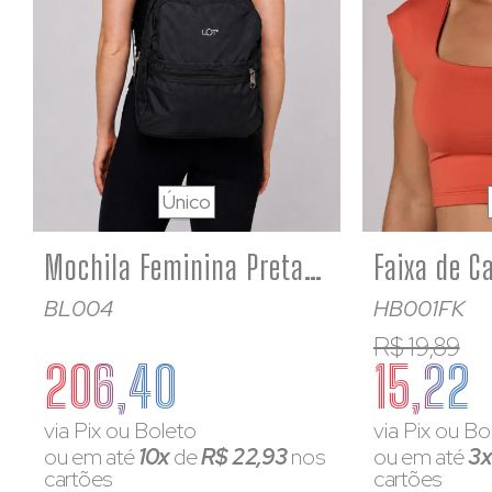
Único
Mochila Feminina Preta Nylon Impermeável Alça Regulável
BL004
HB001FK
R$ 19,89
206,40
15,22
via Pix ou Boleto
via Pix ou Bo
ou em até
10x
de
R$ 22,93
nos
ou em até
3
cartões
cartões