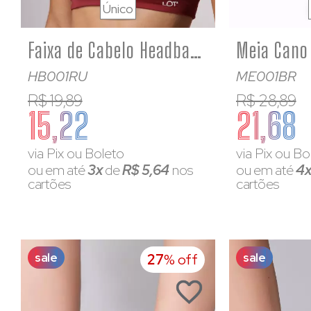
Único
Faixa de Cabelo Headband Ruggine Poliamida
HB001RU
ME001BR
R$ 19,89
R$ 28,89
15,22
21,68
via Pix ou Boleto
via Pix ou Bo
ou em até
3x
de
R$ 5,64
nos
ou em até
4
cartões
cartões
sale
sale
27
% off