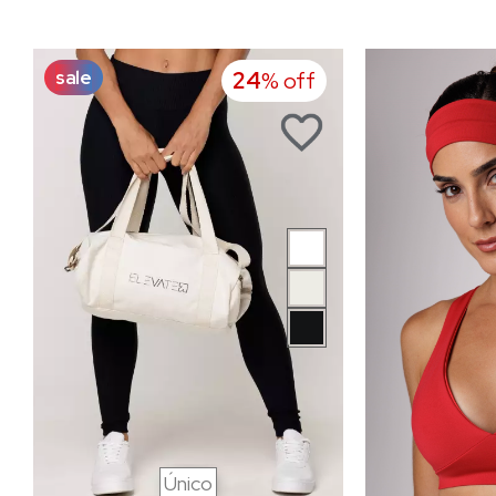
sale
24
% off
Único