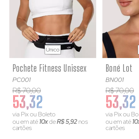
Único
Pochete Fitness Unissex
Boné Lot
PC001
BN001
R$ 70,00
R$ 70,00
53,32
53,32
via Pix ou Boleto
via Pix ou Bo
ou em até
10x
de
R$ 5,92
nos
ou em até
10
cartões
cartões