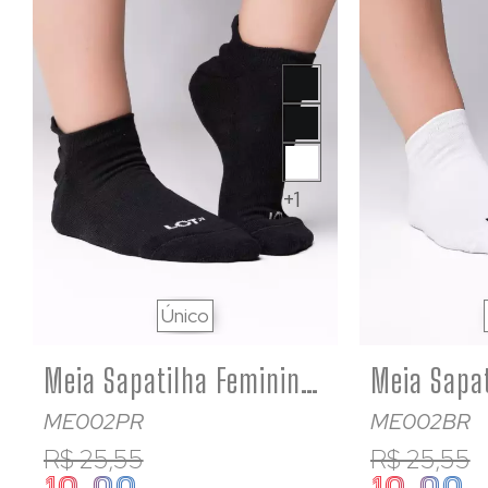
+1
Único
Meia Sapatilha Feminina Algodão Premium Atoalhada Preta
ME002PR
ME002BR
R$ 25,55
R$ 25,55