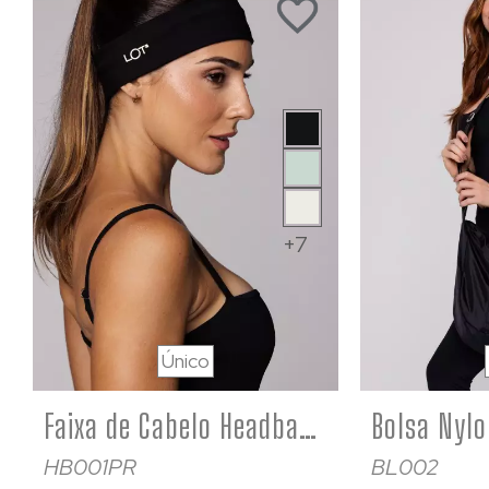
+7
Único
Faixa de Cabelo Headband Preta Poliamida
HB001PR
BL002