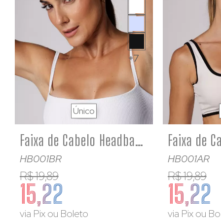
+7
Único
Faixa de Cabelo Headband Off White Canelada Poliamida
HB001BR
HB001AR
R$ 19,89
R$ 19,89
15,22
15,22
via Pix ou Boleto
via Pix ou Bo