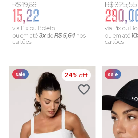
R$ 19,89
R$ 325,55
15,22
290,0
via Pix ou Boleto
via Pix ou Bo
ou em até
3x
de
R$ 5,64
nos
ou em até
10
cartões
cartões
sale
sale
24
% off