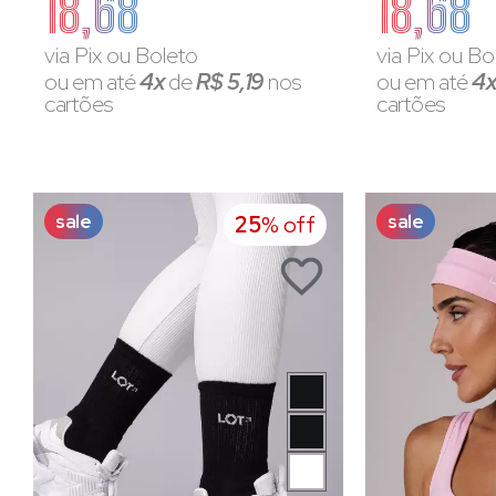
18,68
18,68
via Pix ou Boleto
via Pix ou Bo
ou em até
4x
de
R$ 5,19
nos
ou em até
4
cartões
cartões
sale
sale
25
% off