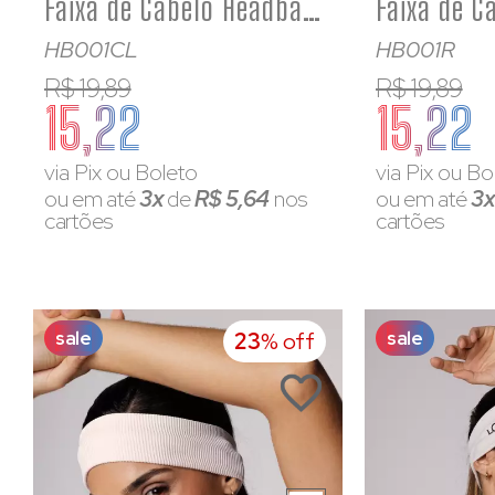
Faixa de Cabelo Headband Azul Bebê Poliamida
HB001CL
HB001R
R$ 19,89
R$ 19,89
15,22
15,22
via Pix ou Boleto
via Pix ou Bo
ou em até
3x
de
R$ 5,64
nos
ou em até
3
cartões
cartões
sale
sale
23
% off