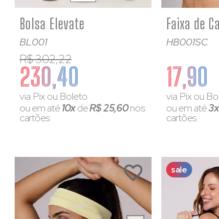
Bolsa Elevate
BL001
HB001SC
R$ 302,22
230,40
17,90
via Pix ou Boleto
via Pix ou Bo
ou em até
10x
de
R$ 25,60
nos
ou em até
3
cartões
cartões
sale