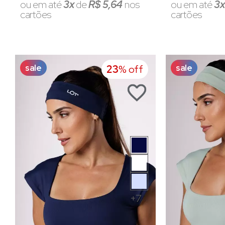
ou em até
3x
de
R$ 5,64
nos
ou em até
3
cartões
cartões
sale
sale
23
% off
+7