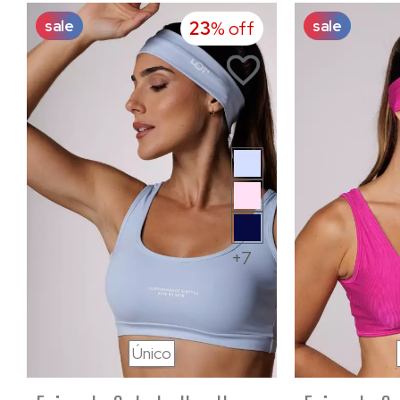
sale
sale
23
% off
+7
Único