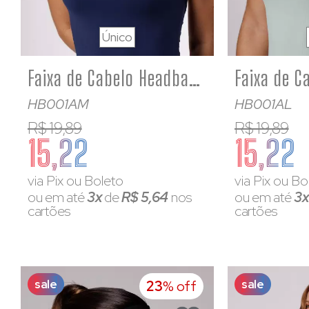
Único
Faixa de Cabelo Headband Azul Marinho Poliamida
HB001AM
HB001AL
R$ 19,89
R$ 19,89
15,22
15,22
via Pix ou Boleto
via Pix ou Bo
ou em até
3x
de
R$ 5,64
nos
ou em até
3
cartões
cartões
sale
sale
23
% off