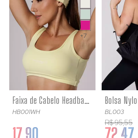
+7
Faixa de Cabelo Headband Amarelo Bebê Poliamida
HB001WH
BL003
R$ 95,55
17,90
72,47