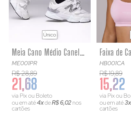
+1
Único
Meia Cano Médio Canelada Algodão Premium Atoalhada Preta
ME001PR
HB001CA
R$ 28,89
R$ 19,89
21,68
15,22
via Pix ou Boleto
via Pix ou Bo
ou em até
4x
de
R$ 6,02
nos
ou em até
3
cartões
cartões