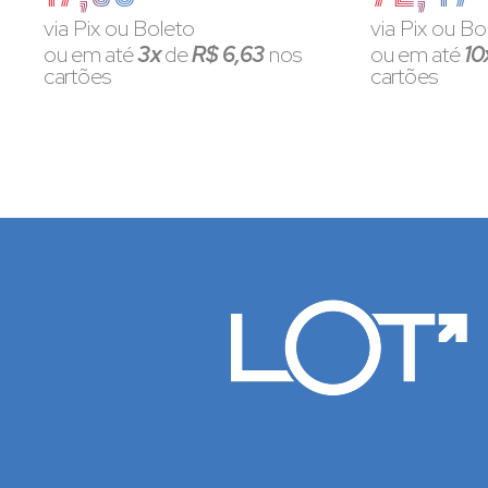
via Pix ou Boleto
via Pix ou Bo
ou em até
3x
de
R$ 6,63
nos
ou em até
10
cartões
cartões