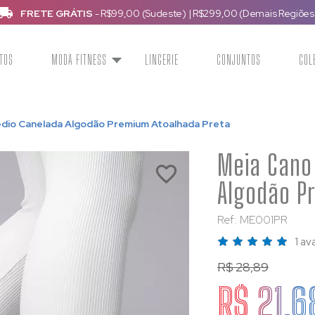
FRETE GRÁTIS
- R$99,00 (Sudeste)
|
R$299,00 (Demais Regiões
TOS
MODA FITNESS
LINGERIE
CONJUNTOS
COL
dio Canelada Algodão Premium Atoalhada Preta
Meia Cano
Algodão P
Ref: ME001PR
1 av
R$ 28,89
R$ 21,6