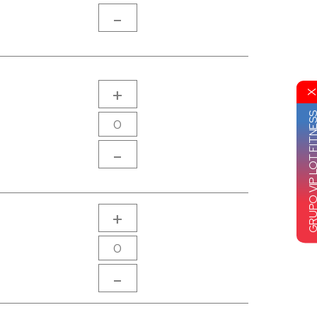
-
+
GRUPO VIP LOT FI
-
+
-