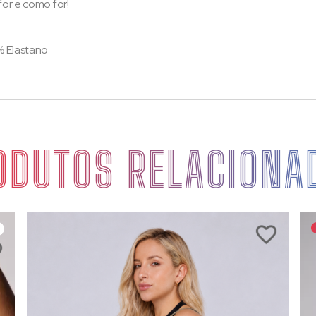
or e como for!
% Elastano
ODUTOS RELACIONA