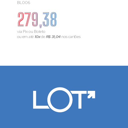
BL006
279,38
via Pix ou Boleto
ou em até
10x
de
R$ 31,04
nos cartões