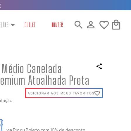
)
EÇÕES
OUTLET
WINTER
 Médio Canelada
remium Atoalhada Preta
ADICIONAR AOS MEUS FAVORITOS
aliação
8
via Pix ou Boleto com 10% de desconto