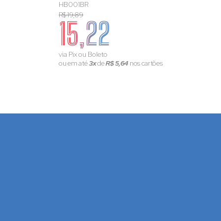
HB001BR
R$ 19,89
15,22
via Pix ou Boleto
ou em até
3x
de
R$ 5,64
nos cartões