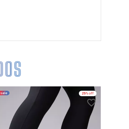
DOS
sale
sale
25
% off