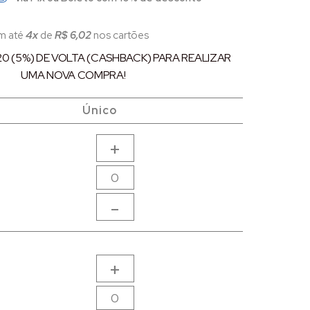
m até
4x
de
R$ 6,02
nos cartões
,20 (5%) DE VOLTA (CASHBACK) PARA REALIZAR
UMA NOVA COMPRA!
Único
Único
+
-
+