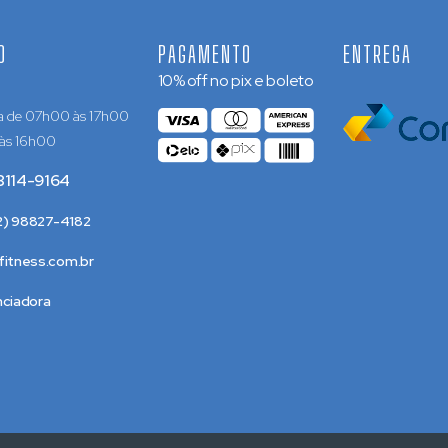
O
PAGAMENTO
ENTREGA
10% off no pix e boleto
a de 07h00 às 17h00
 às 16h00
8114-9164
22) 98827-4182
itness.com.br
nciadora