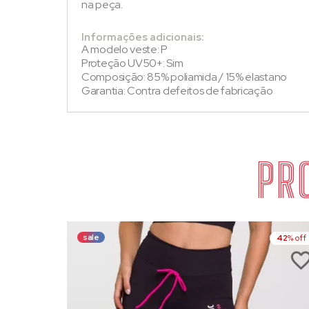
na peça.
Informações adicionais:
A modelo veste: P
Proteção UV50+: Sim
Composição: 85% poliamida / 15% elastano
Garantia: Contra defeitos de fabricação
PR
sale
42
% off