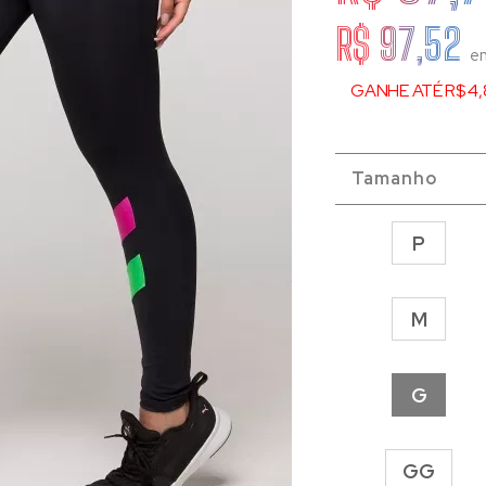
R$ 97,52
e
GANHE ATÉ R$ 4,
Tamanho
P
M
G
GG