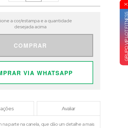
GRUPO VIP LOT FI
ione a cor/estampa e a quantidade
desejada acima
COMPRAR
MPRAR VIA WHATSAPP
iações
Avaliar
 na parte na canela, que dão um detalhe a mais