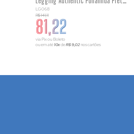
Legging Authentic Poliamida Preta com Estampa e Tela e Laço Rosa
LG068
R$ 141,11
81,22
via Pix ou Boleto
ou em até
10x
de
R$ 9,02
nos cartões