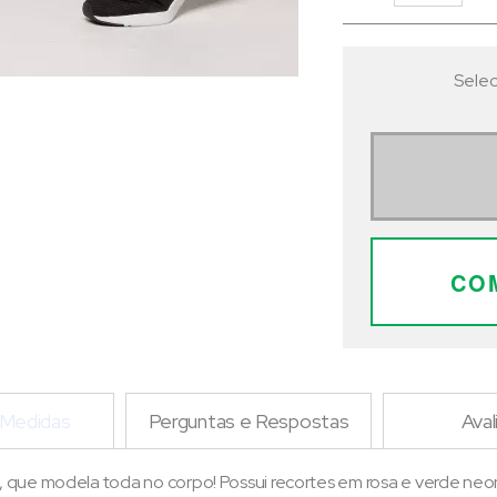
Selec
CO
 Medidas
Perguntas e Respostas
Aval
que modela toda no corpo! Possui recortes em rosa e verde neon