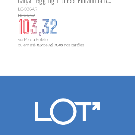
Calça Legging Fitness Poliamida Básica Com Bolso
LG036AR
R$ 136,67
103,32
via Pix ou Boleto
ou em até
10x
de
R$ 11,48
nos cartões