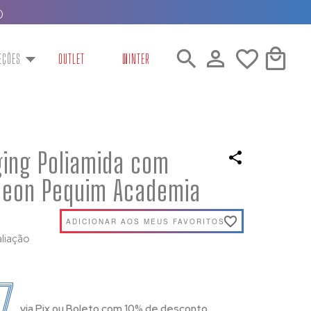
)
EÇÕES
OUTLET
WINTER
ging Poliamida com
Neon Pequim Academia
ADICIONAR AOS MEUS FAVORITOS
aliação
77
via Pix ou Boleto com 10% de desconto