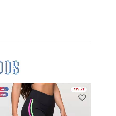
DOS
sale
sale
33
% off
new
new