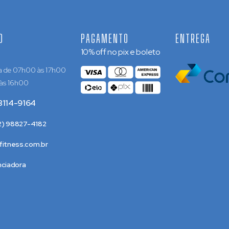
O
PAGAMENTO
ENTREGA
10% off no pix e boleto
a de 07h00 às 17h00
 às 16h00
8114-9164
22) 98827-4182
itness.com.br
nciadora