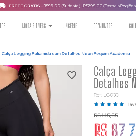
FRETE GRÁTIS
- R$99,00 (Sudeste)
|
R$299,00 (Demais Regiões
TOS
MODA FITNESS
LINGERIE
CONJUNTOS
COL
Calça Legging Poliamida com Detalhes Neon Pequim Academia
Calça Leg
Detalhes 
Ref: LG033
1 av
R$ 145,55
R$ 87,