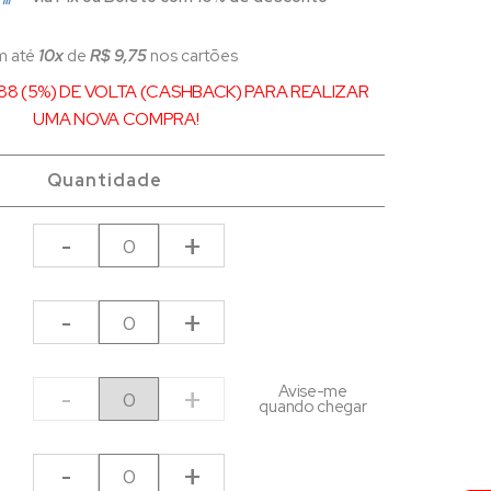
m até
10x
de
R$ 9,75
nos cartões
88 (5%) DE VOLTA (CASHBACK) PARA REALIZAR
UMA NOVA COMPRA!
Quantidade
-
+
-
+
-
+
Avise-me
quando chegar
-
+