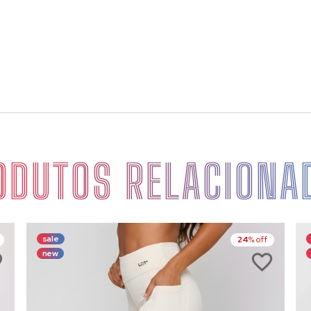
ODUTOS RELACIONA
sale
24
% off
new