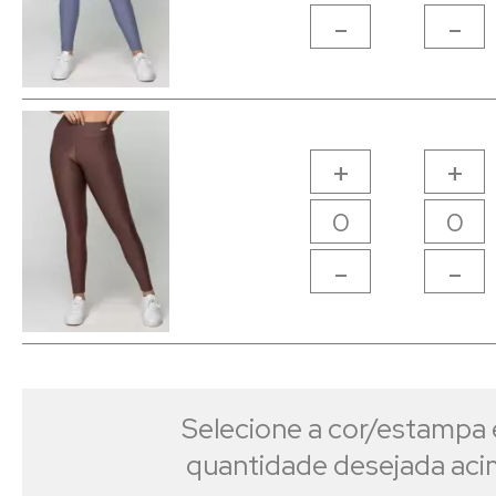
-
-
+
+
-
-
Selecione a cor/estampa 
quantidade desejada ac