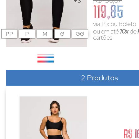
R$ 156,67
+3
119,85
via Pix ou Boleto
ou em até
10x
de
PP
P
M
G
GG
cartões
2 Produtos
R$ 1