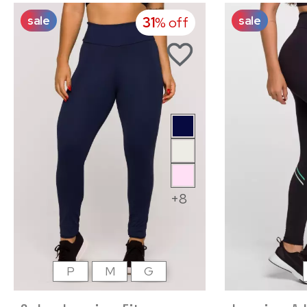
sale
sale
31
% off
+8
P
M
G