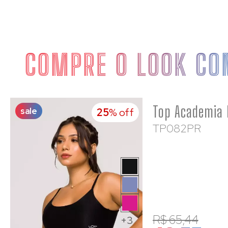
COMPRE O LOOK CO
sale
25
% off
TP082PR
R$ 65,44
+3