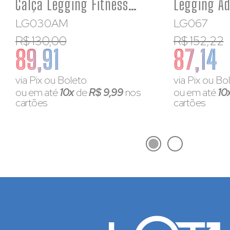
Calça Legging Fitness Poliamida Básica Azul Marinho
LG030AM
LG067
R$ 130,00
R$ 152,22
89,91
87,14
via Pix ou Boleto
via Pix ou Bo
ou em até
10x
de
R$ 9,99
nos
ou em até
10
cartões
cartões