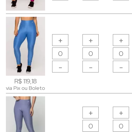
+
+
+
-
-
-
R$ 119,18
R$ 119,18
via Pix ou Boleto
via Pix ou Boleto
+
+