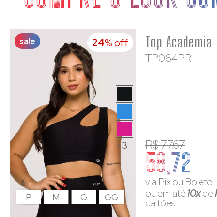
sale
24
% off
TP084PR
R$ 77,67
+3
58,72
via Pix ou Boleto
ou em até
10x
de
P
M
G
GG
cartões