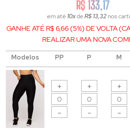
R$ 133,17
em até
10x
de
R$ 13,32
nos cart
GANHE ATÉ R$ 6,66 (5%) DE VOLTA (
REALIZAR UMA NOVA COM
Modelos
Modelos
Modelos
Modelos
PP
PP
P
P
M
M
+
+
+
-
-
-