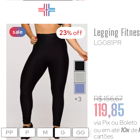
sale
23
% off
LG081PR
R$ 156,67
+3
119,85
via Pix ou Boleto
ou em até
10x
de
PP
P
M
G
GG
cartões