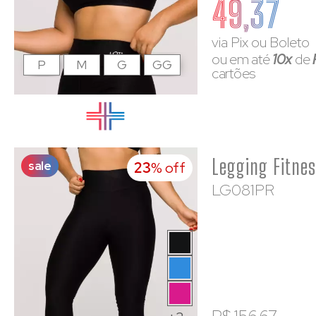
49,37
via Pix ou Boleto
ou em até
10x
de
P
M
G
GG
cartões
sale
23
% off
LG081PR