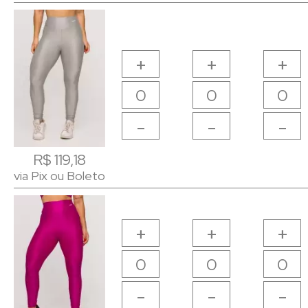
+
+
+
-
-
-
R$ 119,18
R$ 119,18
via Pix ou Boleto
via Pix ou Boleto
+
+
+
-
-
-