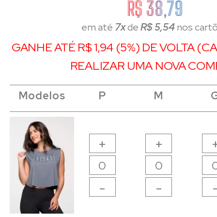
R$ 38,79
em até
7x
de
R$ 5,54
nos cart
GANHE ATÉ R$ 1,94 (5%) DE VOLTA (
REALIZAR UMA NOVA COM
Modelos
Modelos
Modelos
Modelos
P
P
M
M
+
+
-
-