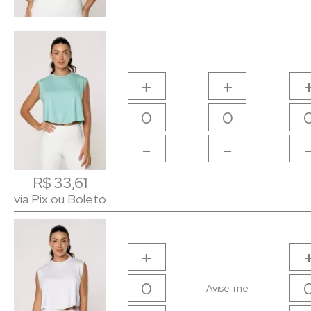
+
+
-
-
R$ 33,61
R$ 33,61
via Pix ou Boleto
via Pix ou Boleto
+
Avise-me