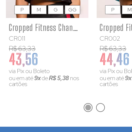
P
M
G
GG
P
M
Cropped Fitness Change Your Mindset
CR011
CR002
R$ 63,33
R$ 63,33
43,56
44,46
via Pix ou Boleto
via Pix ou Bo
ou em até
9x
de
R$ 5,38
nos
ou em até
9
cartões
cartões