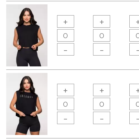
+
+
-
-
+
+
-
-