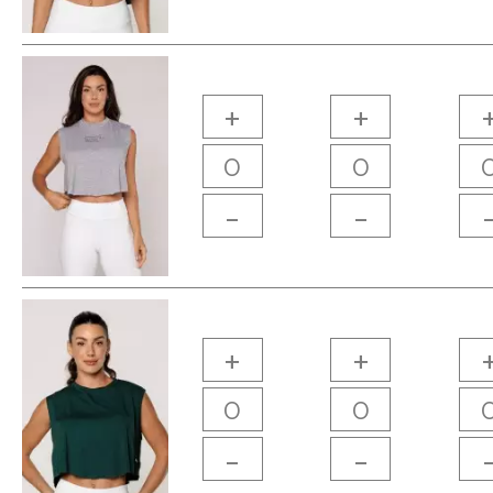
+
+
-
-
+
+
-
-