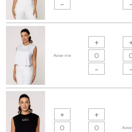
-
+
Avise-me
-
+
+
Avis