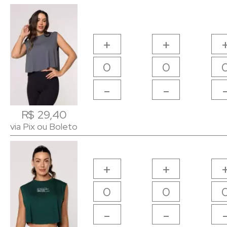
+
+
-
-
R$ 29,40
R$ 29,40
via Pix ou Boleto
via Pix ou Boleto
+
+
-
-