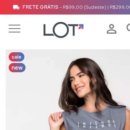
FRETE GRÁTIS
- R$99,00 (Sudeste)
|
R$299,0
sale
new