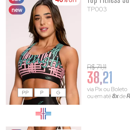
46
% off
TP003
new
R$ 71,11
38,21
via Pix ou Boleto
PP
P
G
ou em até
8x
de
R