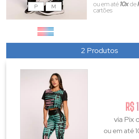
ou em até
10x
de
P
M
cartões
2 Produtos
R$ 
via Pix
ou em até 1