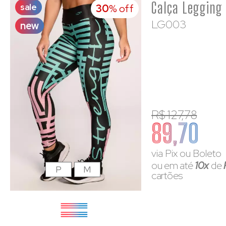
sale
30
% off
LG003
new
R$ 127,78
89,70
via Pix ou Boleto
ou em até
10x
de
P
M
cartões