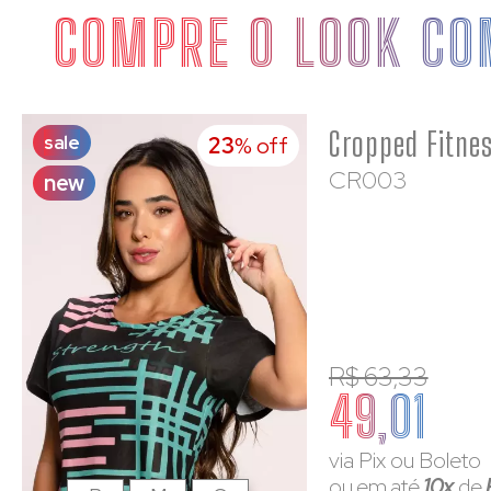
COMPRE O LOOK CO
Cropped Fitne
sale
23
% off
CR003
new
R$ 63,33
49,01
via Pix ou Boleto
ou em até
10x
de