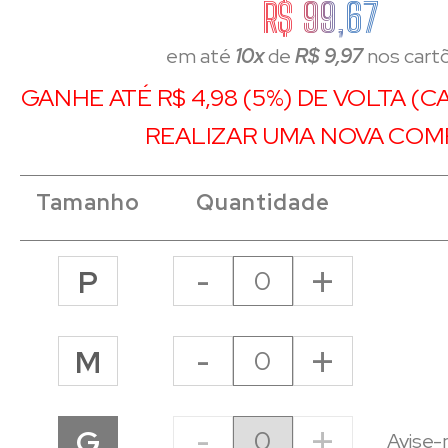
R$ 99,67
em até
10x
de
R$ 9,97
nos cart
GANHE ATÉ R$ 4,98 (5%) DE VOLTA (
REALIZAR UMA NOVA COM
Tamanho
Quantidade
-
+
P
-
+
M
-
+
G
Avise-