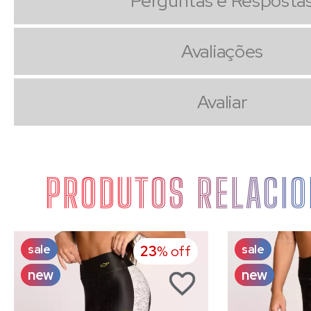
Perguntas e Resposta
Avaliações
Avaliar
PRODUTOS RELACI
sale
sale
23
% off
new
new