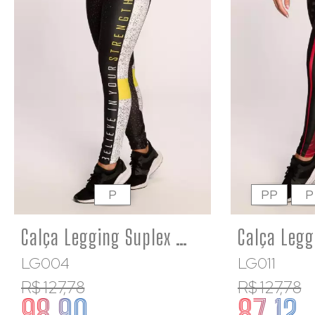
P
PP
P
Calça Legging Suplex Estampado Preto Branco e Amarelo Believe
LG004
LG011
R$ 127,78
R$ 127,78
98,90
87,12