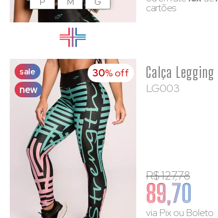
P
M
G
cartões
sale
30
% off
LG003
new
R$ 127,78
89,70
via Pix ou Boleto