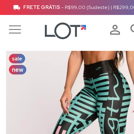
FRETE GRÁTIS
- R$99,00 (Sudeste)
|
R$299,0
sale
new