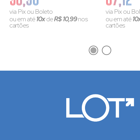
via Pix ou Boleto
via Pix ou Bo
ou em até
10x
de
R$ 10,99
nos
ou em até
10
cartões
cartões