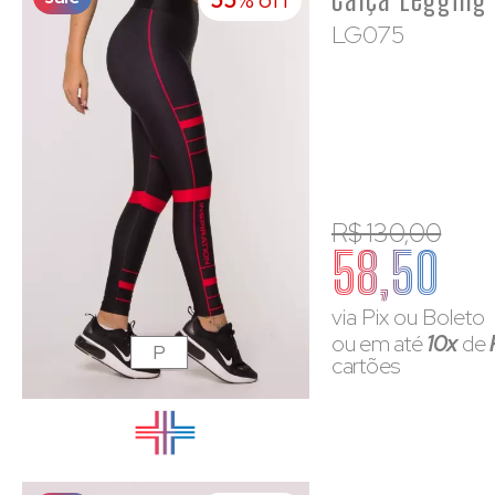
55
% off
LG075
R$ 130,00
58,50
via Pix ou Boleto
ou em até
10x
de
P
cartões