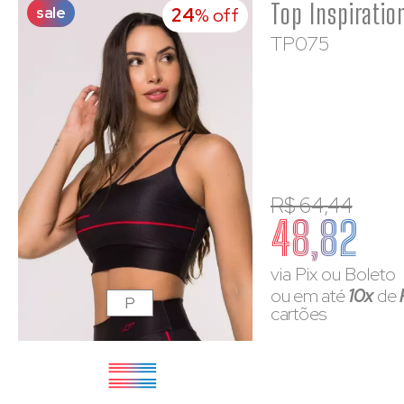
sale
24
% off
TP075
R$ 64,44
48,82
via Pix ou Boleto
ou em até
10x
de
P
cartões