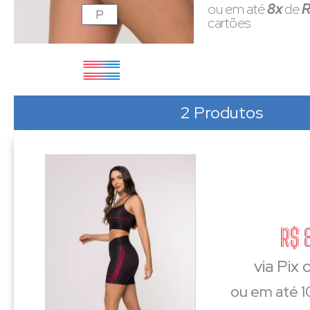
ou em até
8x
de
R
P
cartões
2 Produtos
R$ 
via Pix
ou em até 1