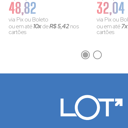
48,82
32,04
via Pix ou Boleto
via Pix ou Bo
ou em até
10x
de
R$ 5,42
nos
ou em até
7
cartões
cartões