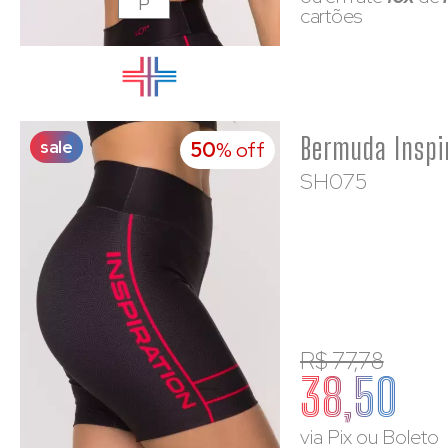
P
cartões
sale
50
% off
SH075
R$ 77,78
38,50
via Pix ou Boleto