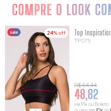
COMPRE O LOOK CO
sale
24
% off
TP075
R$ 64,44
48,82
via Pix ou Boleto
ou em até
10x
de