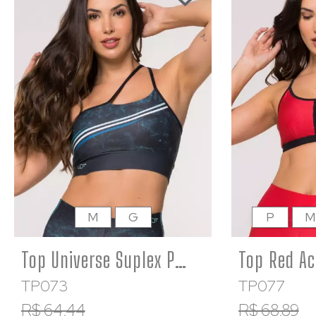
M
G
P
M
Top Universe Suplex Premium Feminino Academia Fitness
TP073
TP077
R$ 64,44
R$ 68,89