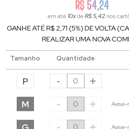
R$ 54,24
em até
10x
de
R$ 5,42
nos cart
GANHE ATÉ R$ 2,71 (5%) DE VOLTA (
REALIZAR UMA NOVA COM
Tamanho
Quantidade
-
+
P
-
+
M
Avise-
-
+
G
Avise-