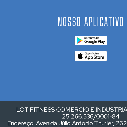
NOSSO APLICATIVO
LOT FITNESS COMERCIO E INDUSTRIA 
25.266.536/0001-84
Endereço: Avenida Júlio Antônio Thurler, 262,