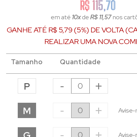
R$ 115,70
em até
10x
de
R$ 11,57
nos cart
GANHE ATÉ R$ 5,79 (5%) DE VOLTA (
REALIZAR UMA NOVA COM
Tamanho
Quantidade
-
+
P
-
+
M
Avise-
-
+
G
Avise-