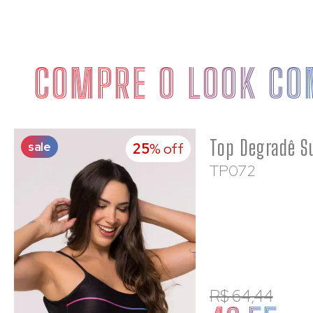
COMPRE O LOOK CO
sale
25
% off
TP072
R$ 64,44