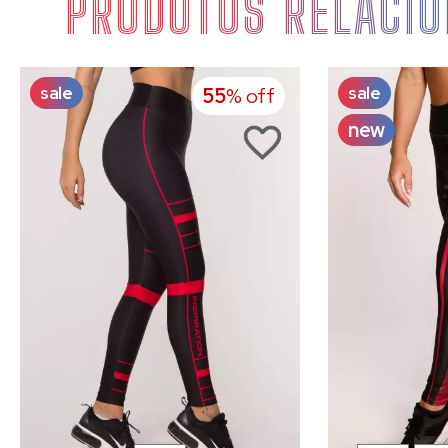
PRODUTOS RELACI
sale
sale
55
% off
new