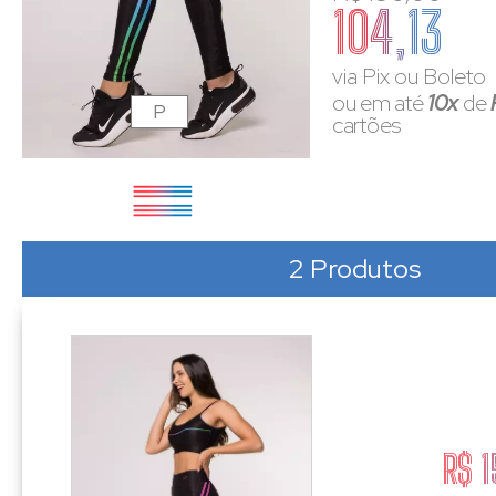
104,13
via Pix ou Boleto
ou em até
10x
de
P
cartões
2 Produtos
R$ 1