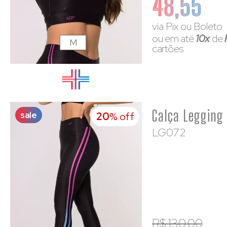
48,55
via Pix ou Boleto
ou em até
10x
de
M
cartões
sale
20
% off
LG072
R$ 130,00