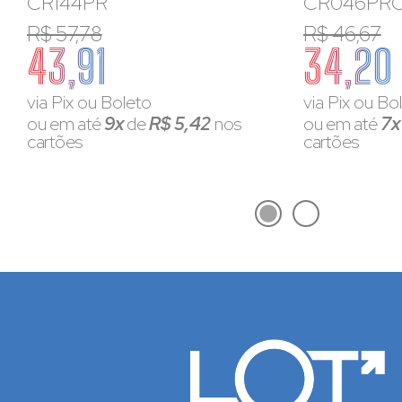
CR144PR
CR046PR
R$ 57,78
R$ 46,67
43,91
34,20
via Pix ou Boleto
via Pix ou Bo
ou em até
9x
de
R$ 5,42
nos
ou em até
7
cartões
cartões