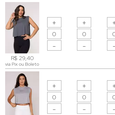
+
+
-
-
R$ 29,40
R$ 29,40
via Pix ou Boleto
via Pix ou Boleto
+
+
-
-