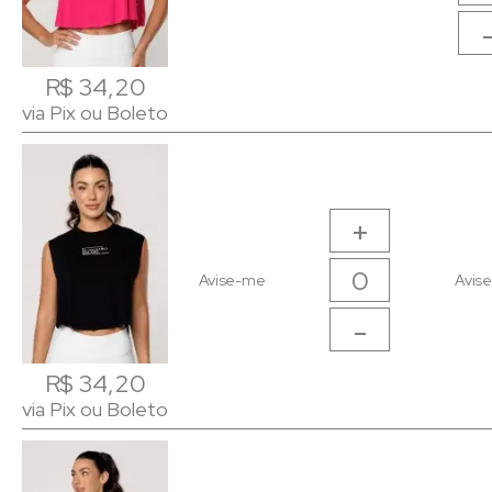
R$ 34,20
R$ 34,20
via Pix ou Boleto
via Pix ou Boleto
+
Avise-me
Avis
-
R$ 34,20
R$ 34,20
via Pix ou Boleto
via Pix ou Boleto