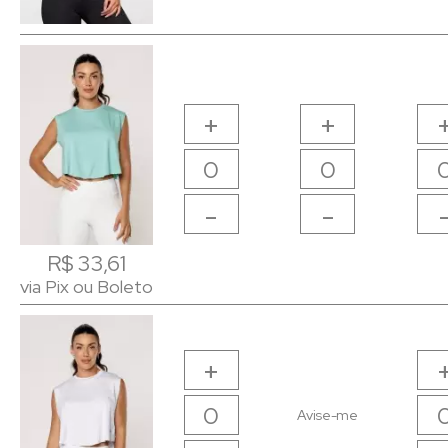
+
+
-
-
R$ 33,61
R$ 33,61
via Pix ou Boleto
via Pix ou Boleto
+
Avise-me