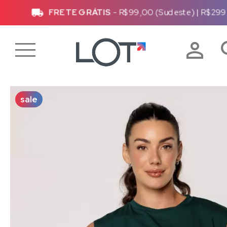
FRETE GRÁTIS
- R$99,00 (Sudeste)
|
R$299,0
sale