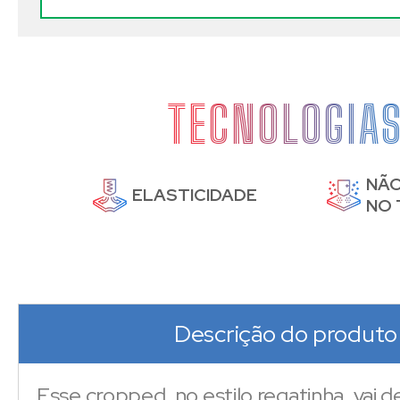
TECNOLOGIA
NÃO
DE
ELASTICIDADE
NO 
Descrição do produto
Esse cropped, no estilo regatinha, vai d