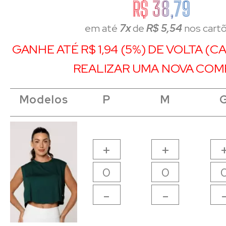
R$ 38,79
em até
7x
de
R$ 5,54
nos cart
GANHE ATÉ R$ 1,94 (5%) DE VOLTA (
REALIZAR UMA NOVA COM
Modelos
Modelos
Modelos
Modelos
P
P
M
M
+
+
-
-