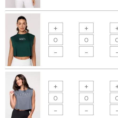
+
+
-
-
+
+
-
-