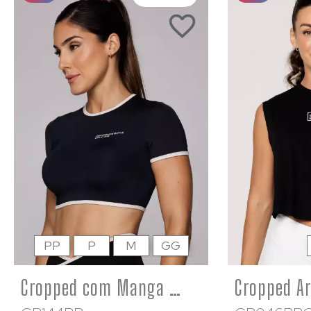
PP
P
M
GG
Cropped com Manga Microfibra Barrinha Branca Estampado