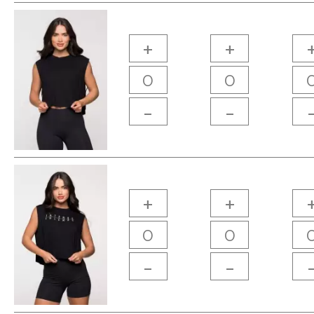
+
+
-
-
+
+
-
-