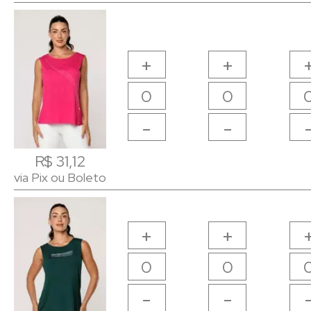
+
+
-
-
R$ 31,12
R$ 31,12
via Pix ou Boleto
via Pix ou Boleto
+
+
-
-