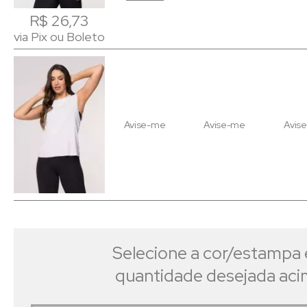
R$ 26,73
R$ 26,73
via Pix ou Boleto
via Pix ou Boleto
Avise-me
Avise-me
Avis
Selecione a cor/estampa 
quantidade desejada ac