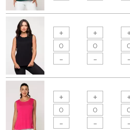
+
+
-
-
+
+
-
-