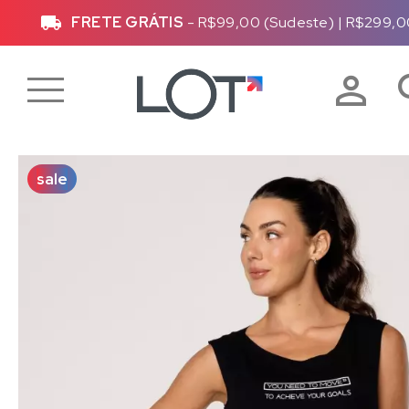
FRETE GRÁTIS
- R$99,00 (Sudeste)
|
R$299,0
sale