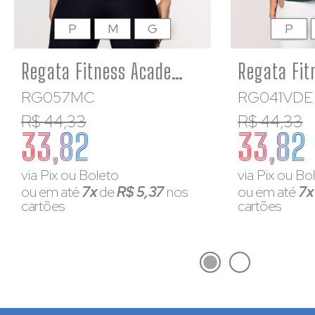
P
M
G
P
Regata Fitness Academia Viscolycra Cinza Mescla Corte a Laser
RG057MC
RG041VDE
R$ 44,33
R$ 44,33
33,82
33,82
via Pix ou Boleto
via Pix ou Bo
ou em até
7x
de
R$ 5,37
nos
ou em até
7
cartões
cartões