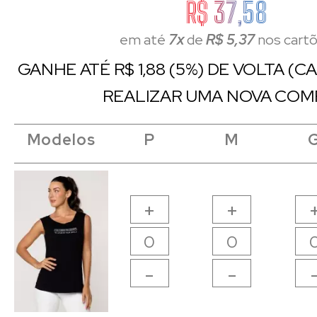
R$ 37,58
em até
7x
de
R$ 5,37
nos cart
GANHE ATÉ R$ 1,88 (5%) DE VOLTA (
REALIZAR UMA NOVA COM
Modelos
Modelos
Modelos
Modelos
P
P
M
M
+
+
-
-