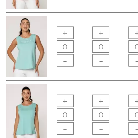
+
+
-
-
+
+
-
-