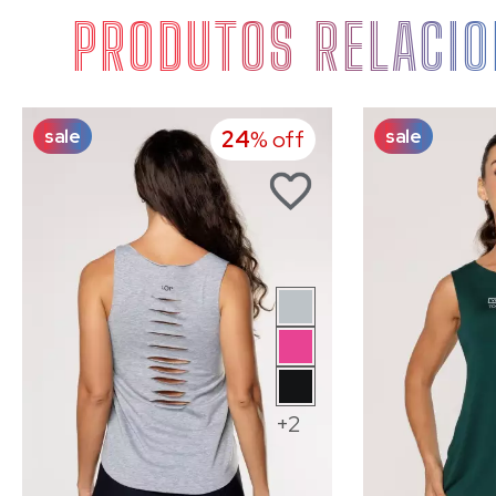
PRODUTOS RELACI
sale
sale
24
% off
+2