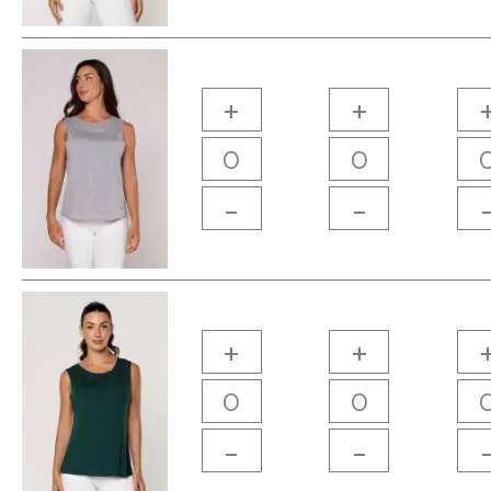
+
+
-
-
+
+
-
-