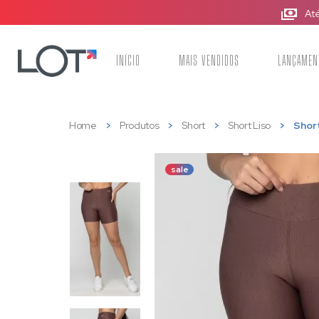
INÍCIO
MAIS VENDIDOS
LANÇAMEN
Home
Produtos
Short
Short Liso
Shor
sale