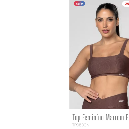
sale
2
COMP
TP083CN