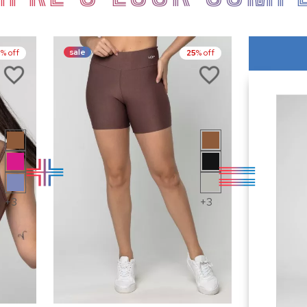
sale
5
% off
25
% off
+3
+3
RE
COMPRE