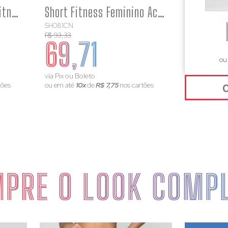
Top Feminino Marrom Fitness Poliamida Academia Costas Aberta
Short Fitness Feminino Academia Poliamida Marrom Básico
SH081CN
R$ 93,33
69,71
ou
via Pix ou Boleto
tões
ou em até
10x
de
R$ 7,75
nos cartões
PRE O LOOK COMP