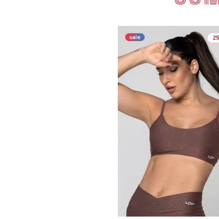
sale
2
COMP