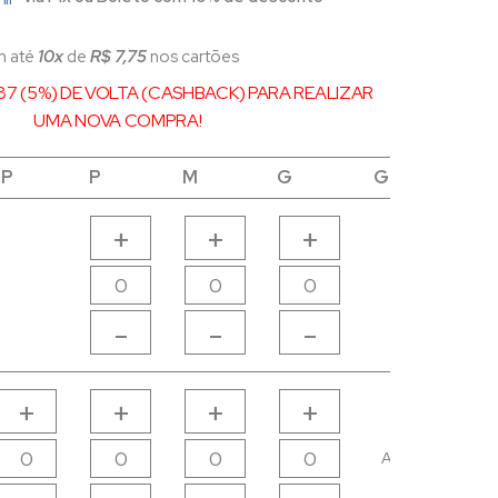
m até
10x
de
R$ 7,75
nos cartões
87 (5%) DE VOLTA (CASHBACK) PARA REALIZAR
UMA NOVA COMPRA!
PP
PP
P
P
M
M
G
G
GG
GG
+
+
+
-
-
-
+
+
+
+
Avise-me