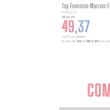
TP082CN
R$ 65,44
49,37
via Pix ou Boleto
ou em até
10x
de
R$ 5,49
nos car
COM