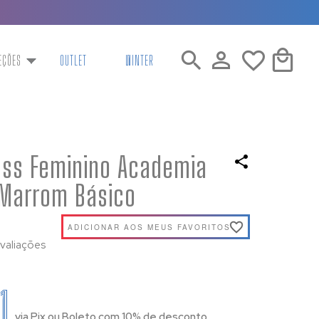
)
EÇÕES
OUTLET
WINTER
ess Feminino Academia
 Marrom Básico
ADICIONAR AOS MEUS FAVORITOS
valiações
1
via Pix ou Boleto com 10% de desconto