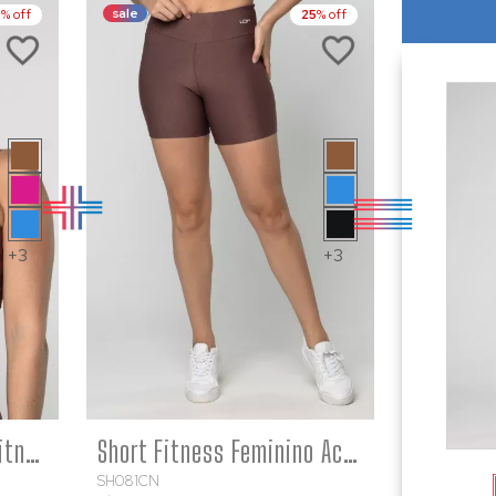
sale
9
% off
25
% off
+3
+3
RE
COMPRE
Top Feminino Marrom Fitness Poliamida Academia Decote Reto
Short Fitness Feminino Academia Poliamida Marrom Básico
SH081CN