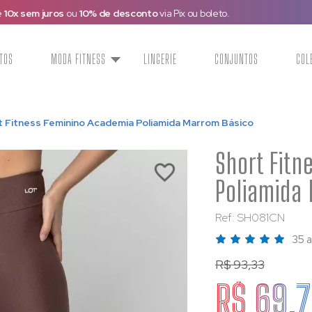
FRETE GRÁTIS
- R$99,00 (Sudeste)
|
R$299,00 (Demais Regiões
TOS
MODA FITNESS
LINGERIE
CONJUNTOS
COL
t Fitness Feminino Academia Poliamida Marrom Básico
Short Fitn
Poliamida
Ref: SH081CN
35 a
R$ 93,33
R$ 69,7