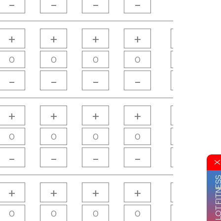
-
-
-
-
+
+
+
+
+
-
-
-
-
-
+
+
+
+
+
-
-
-
-
-
GRUPO VIP LOT FI
+
+
+
+
+