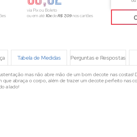
ou
via Pix ou Boleto
ões
ou em até
10x
de
R$ 7,09
nos cartões
ça
Tabela de Medidas
Perguntas e Respostas
sustentação mas não abre mão de um bom decote nas costas! 
ue abraça o corpo, além de trazer um decote perfeito nas co
o a lado!