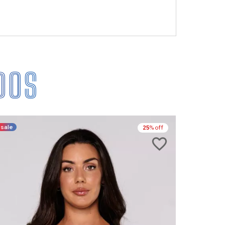
DOS
sale
sale
25
% off