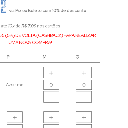
82
via Pix ou Boleto com 10% de desconto
 até
10x
de
R$ 7,09
nos cartões
55 (5%) DE VOLTA (CASHBACK) PARA REALIZAR
UMA NOVA COMPRA!
P
P
M
M
G
G
+
+
Avise-me
-
-
+
+
+