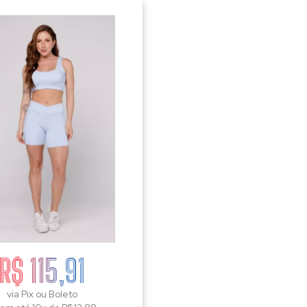
R$ 115,91
via Pix ou Boleto