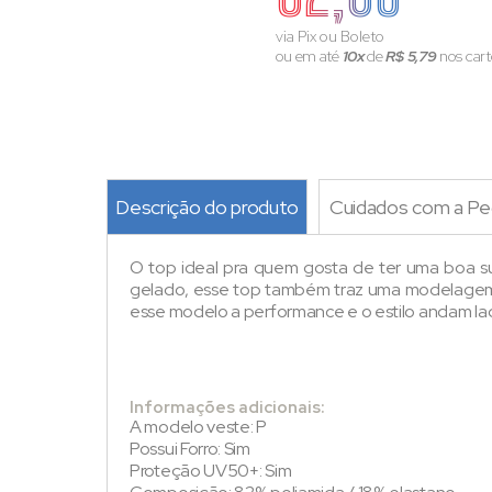
via Pix ou Boleto
ou em até
10x
de
R$ 5,79
nos cart
Descrição do produto
Cuidados com a Pe
O top ideal pra quem gosta de ter uma boa 
gelado, esse top também traz uma modelagem q
esse modelo a performance e o estilo andam lad
Informações adicionais:
A modelo veste: P
Possui Forro: Sim
Proteção UV50+: Sim