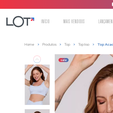
INÍCIO
MAIS VENDIDOS
LANÇAMEN
Home
Produtos
Top
Top liso
Top Acad
sale