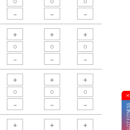
-
-
-
+
+
+
-
-
-
+
+
+
-
-
-
GRUPO VIP LOT FI
+
+
+