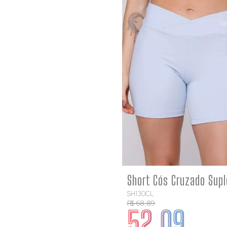
COMP
SH130CL
R$ 68,89
52,09