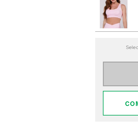
Selec
CO