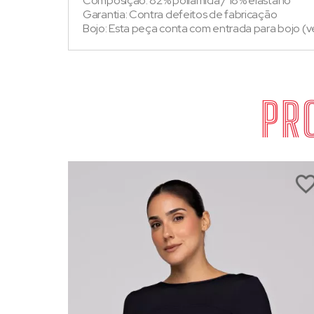
Composição: 82% poliamida / 18% elastano
Garantia: Contra defeitos de fabricação
Bojo: Esta peça conta com entrada para bojo 
PR