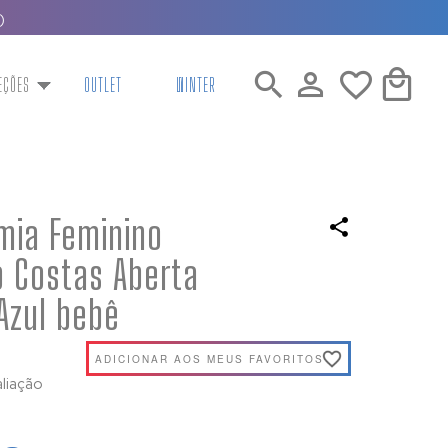
)
EÇÕES
OUTLET
WINTER
mia Feminino
 Costas Aberta
Azul bebê
ADICIONAR AOS MEUS FAVORITOS
aliação