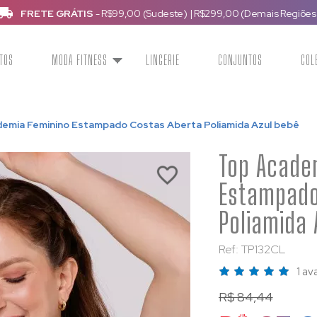
FRETE GRÁTIS
- R$99,00 (Sudeste)
|
R$299,00 (Demais Regiões
TOS
MODA FITNESS
LINGERIE
CONJUNTOS
COL
emia Feminino Estampado Costas Aberta Poliamida Azul bebê
Top Acade
Estampado
Poliamida 
Ref: TP132CL
1 av
R$ 84,44