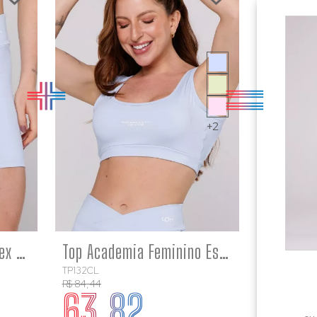
+2
RE
COMPRE
Short Cós Cruzado Suplex Poliamida Academia Feminino Azul Bebê
Top Academia Feminino Estampado Costas Aberta Poliamida Azul bebê
TP132CL
R$ 84,44
63,82