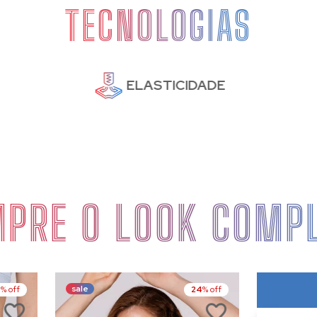
TECNOLOGIAS
ELASTICIDADE
PRE O LOOK COMP
sale
4
% off
24
% off