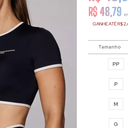
R$ 48,79
e
GANHE ATÉ R$ 2,
Tamanho
PP
P
M
G