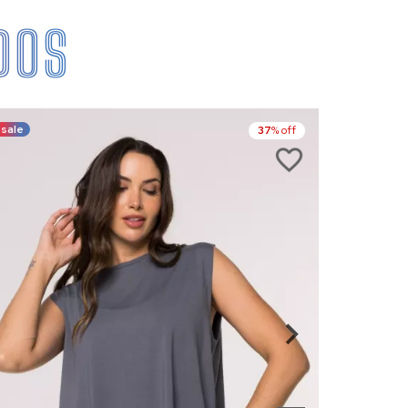
DOS
sale
sale
37
% off
new