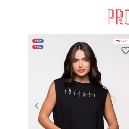
PR
sale
25
% off
new