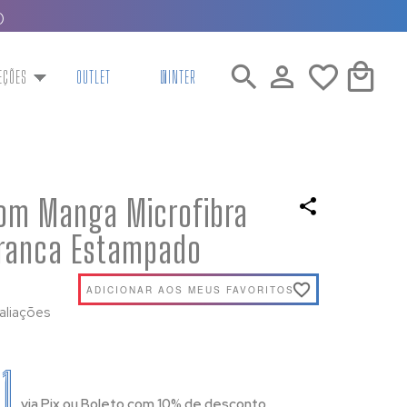
)
EÇÕES
OUTLET
WINTER
om Manga Microfibra
Branca Estampado
ADICIONAR AOS MEUS FAVORITOS
aliações
1
via Pix ou Boleto com 10% de desconto