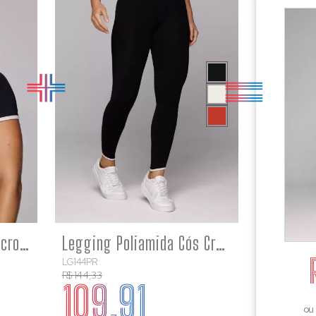
RE
COMPRE
Cropped com Manga Microfibra Barrinha Branca Estampado
Legging Poliamida Cós Cruzado Afina Cintura Esportiva Kate
LG144PR
R$ 144,33
109,91
ou