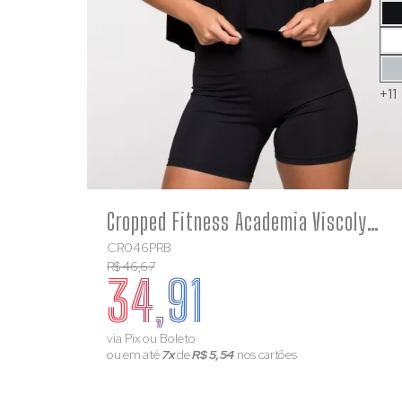
+11
COMPRE
Cropped Fitness Academia Viscolycra Preto Intense
CR046PRB
R$ 46,67
34,91
via Pix ou Boleto
ou em até
7x
de
R$ 5,54
nos cartões