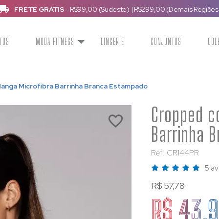
FRETE GRÁTIS
- R$99,00 (Sudeste)
|
R$299,00 (Demais Regiões
TOS
MODA FITNESS
LINGERIE
CONJUNTOS
COL
anga Microfibra Barrinha Branca Estampado
Cropped c
Barrinha 
Ref: CR144PR
5 av
R$ 57,78
R$ 43,9