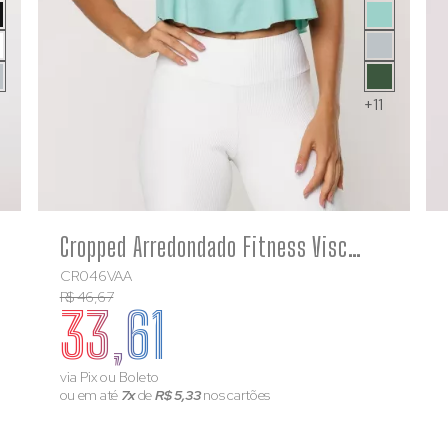
+11
COMPRE
Cropped Arredondado Fitness Viscolycra Academia Verde água
CR046VAA
R$ 46,67
33,61
via Pix ou Boleto
ou em até
7x
de
R$ 5,33
nos cartões