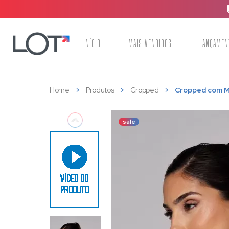
INÍCIO
MAIS VENDIDOS
LANÇAMEN
Home
Produtos
Cropped
Cropped com M
sale