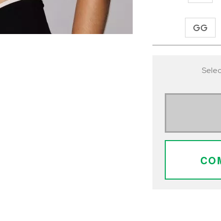
GG
Selec
CO