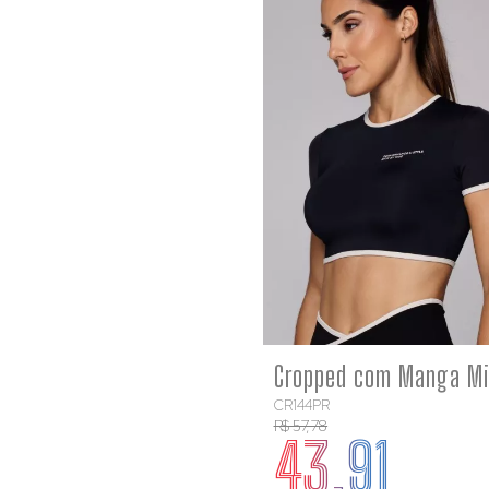
COMP
CR144PR
R$ 57,78
43,91