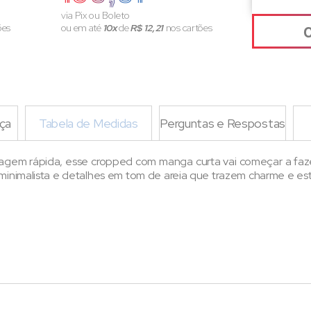
via Pix ou Boleto
ões
ou em até
10x
de
R$ 12,21
nos cartões
ça
Tabela de Medidas
Perguntas e Respostas
agem rápida, esse cropped com manga curta vai começar a faze
minimalista e detalhes em tom de areia que trazem charme e estil