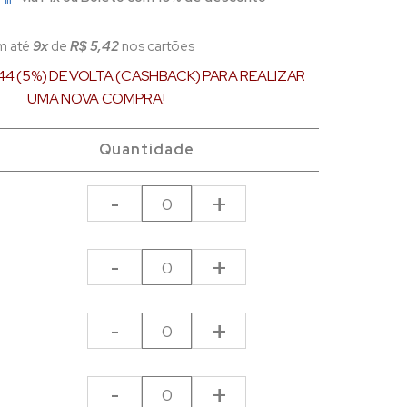
m até
9x
de
R$ 5,42
nos cartões
44 (5%) DE VOLTA (CASHBACK) PARA REALIZAR
UMA NOVA COMPRA!
Quantidade
-
+
-
+
-
+
-
+