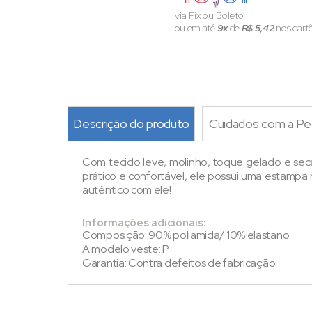
via Pix ou Boleto
ou em até
9x
de
R$ 5,42
nos cart
Descrição do produto
Cuidados com a Pe
Com tecido leve, molinho, toque gelado e sec
prático e confortável, ele possui uma estampa 
autêntico com ele!
Informações adicionais:
Composição: 90% poliamida/ 10% elastano
A modelo veste: P
Garantia: Contra defeitos de fabricação