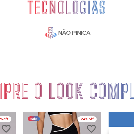
TECNOLOGIAS
NÃO PINICA
PRE O LOOK COMP
sale
4
% off
24
% off