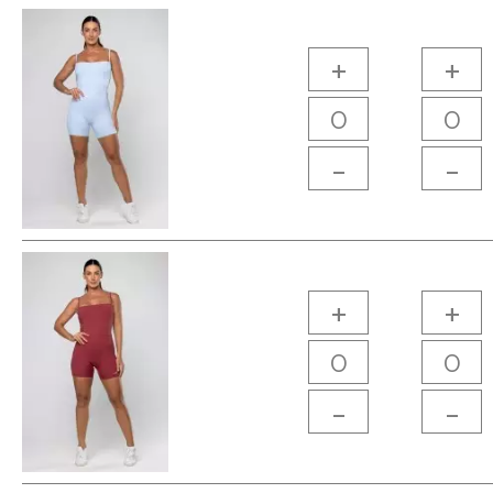
+
+
-
-
+
+
-
-