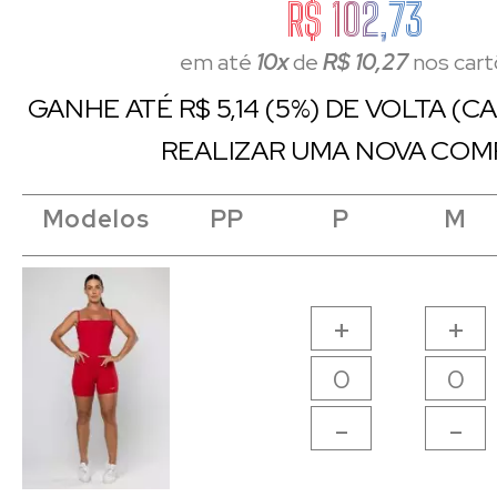
R$ 102,73
em até
10x
de
R$ 10,27
nos car
GANHE ATÉ R$ 5,14 (5%) DE VOLTA (
REALIZAR UMA NOVA COM
Modelos
Modelos
Modelos
Modelos
PP
PP
P
P
M
M
+
+
-
-