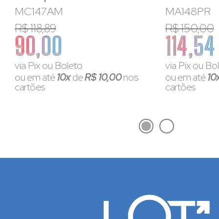
MC147AM
MA148PR
R$ 118,89
R$ 150,00
90,00
114,54
via Pix ou Boleto
via Pix ou Bo
ou em até
10x
de
R$ 10,00
nos
ou em até
10
cartões
cartões