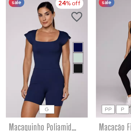
sale
sale
24
% off
G
PP
P
Macaquinho Poliamida com Manga Curta Costas Abertas Marinho