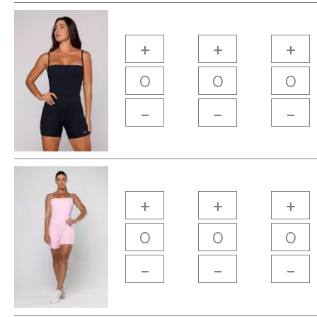
+
+
+
-
-
-
+
+
+
-
-
-