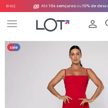
)
Até
10x sem juros
ou
10% de desconto
vi
sale