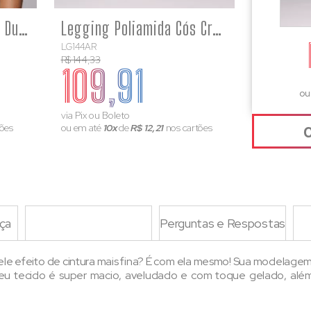
Top Poliamida Feminino Duas Cores Esportivo Alta Sustentação Kate
Legging Poliamida Cós Cruzado Afina Cintura Esportiva Kate
LG144AR
R$ 144,33
109,91
ou
via Pix ou Boleto
ões
ou em até
10x
de
R$ 12,21
nos cartões
ça
Tabela de Medidas
Perguntas e Respostas
ele efeito de cintura mais fina? É com ela mesmo! Sua modelagem 
. Seu tecido é super macio, aveludado e com toque gelado, além