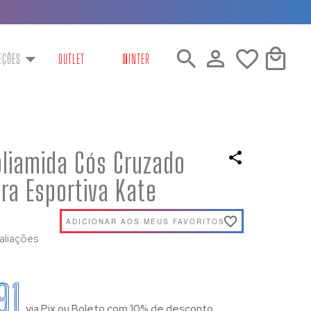
EÇÕES
OUTLET
WINTER
oliamida Cós Cruzado
ura Esportiva Kate
ADICIONAR AOS MEUS FAVORITOS
aliações
91
via Pix ou Boleto com 10% de desconto