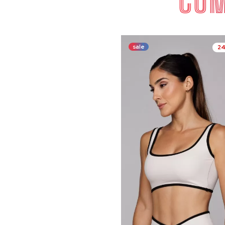
COM
sale
2
COMP