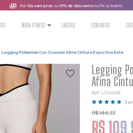
Até
10x sem juros
ou
10% de desconto
via Pix ou boleto.
TOS
MODA FITNESS
LINGERIE
CONJUNTOS
COL
Legging Poliamida Cós Cruzado Afina Cintura Esportiva Kate
Legging P
Afina Cint
Ref: LG144AR
3 av
R$ 144,33
R$ 109,