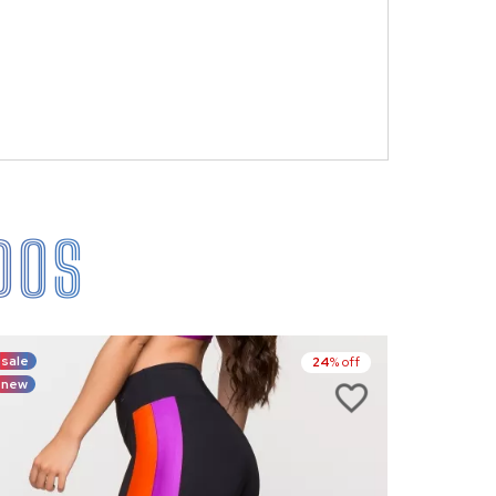
DOS
sale
sale
24
% off
new