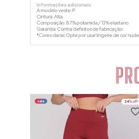
Informações adicionais:
A modelo veste: P
Cintura: Alta
Composição: 87% poliamida / 13% elastano
Garantia: Contra defeitos de fabricação
*Cores claras: Opte por usar lingerie de cor nude
PR
sale
24
% off