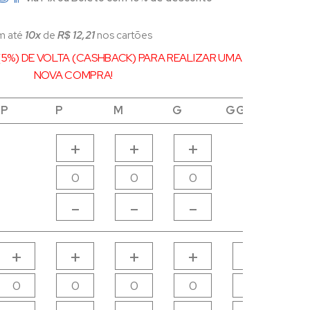
m até
10x
de
R$ 12,21
nos cartões
1 (5%) DE VOLTA (CASHBACK) PARA REALIZAR UMA
NOVA COMPRA!
PP
PP
P
P
M
M
G
G
GG
GG
+
+
+
-
-
-
+
+
+
+
+