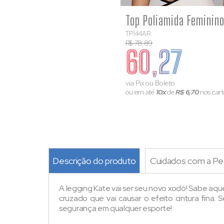
TP144AR
R$ 78,89
60,27
via Pix ou Boleto
ou em até
10x
de
R$ 6,70
nos cart
Descrição do produto
Cuidados com a Pe
A legging Kate vai ser seu novo xodó! Sabe aqu
cruzado que vai causar o efeito cintura fina
segurança em qualquer esporte!