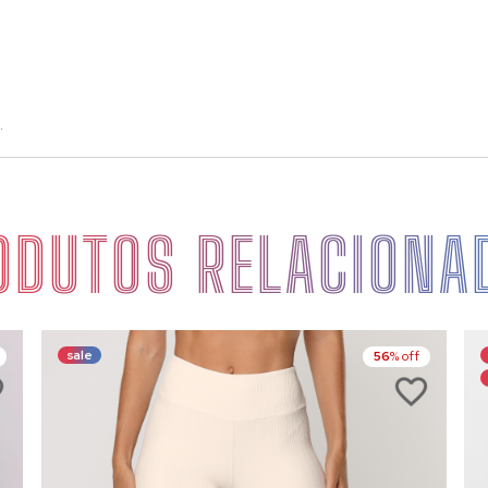
.
ODUTOS RELACIONA
sale
56
% off