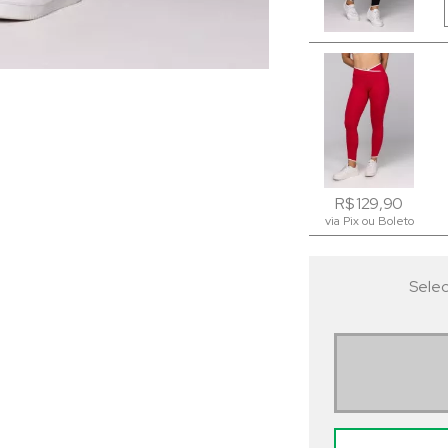
R$ 129,90
R$ 129,90
via Pix ou Boleto
via Pix ou Boleto
Selec