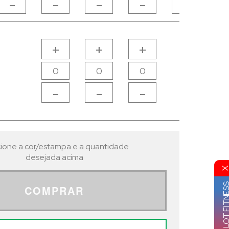
-
-
-
-
-
+
+
+
-
-
-
ione a cor/estampa e a quantidade
desejada acima
GRUPO VIP LOT FI
COMPRAR