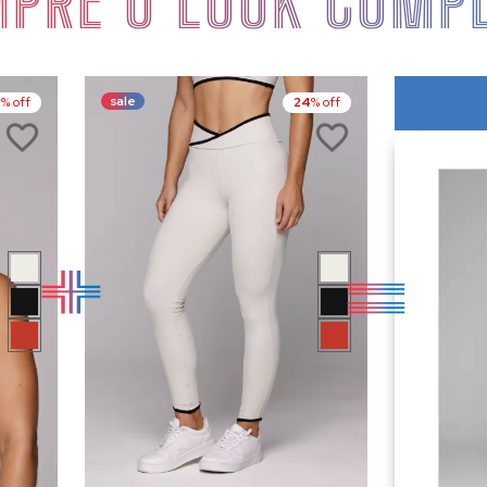
PRE O LOOK COMP
sale
4
% off
24
% off
RE
COMPRE