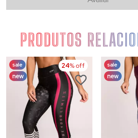
PRODUTOS RELACI
sale
sale
24
% off
new
new