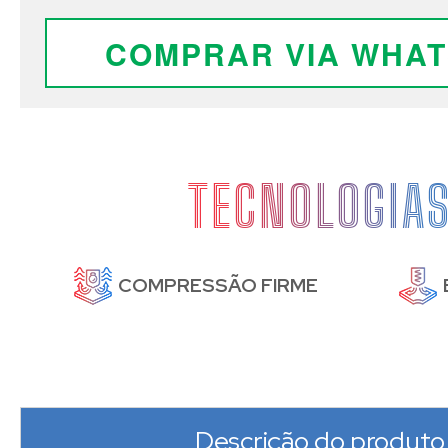
COMPRAR VIA WHA
TECNOLOGIA
DE
COMPRESSÃO FIRME
Descrição do produto