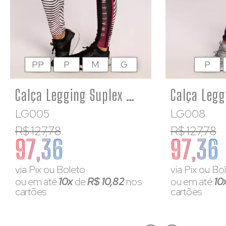
PP
P
M
G
P
Calça Legging Suplex Estampado Preta Branco e Rosa Challenge
LG005
LG008
R$ 127,78
R$ 127,78
97,36
97,36
via Pix ou Boleto
via Pix ou Bo
ou em até
10x
de
R$ 10,82
nos
ou em até
10
cartões
cartões