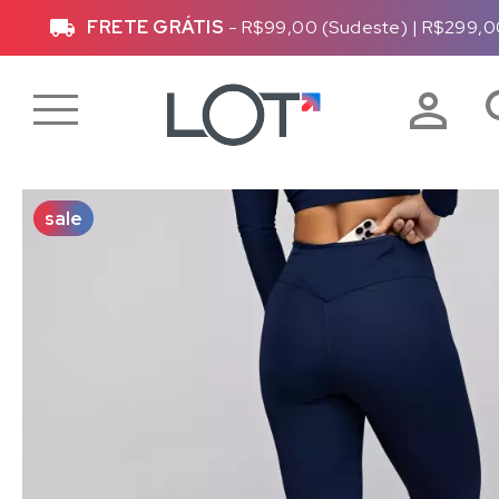
FRETE GRÁTIS
- R$99,00 (Sudeste)
|
R$299,0
sale