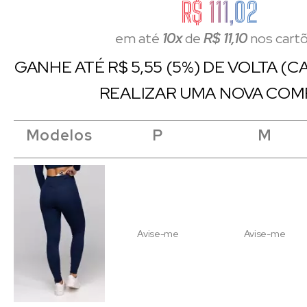
R$ 111,02
em até
10x
de
R$ 11,10
nos cart
GANHE ATÉ R$ 5,55 (5%) DE VOLTA (
REALIZAR UMA NOVA COM
Modelos
Modelos
Modelos
Modelos
P
P
M
M
Avise-me
Avise-me