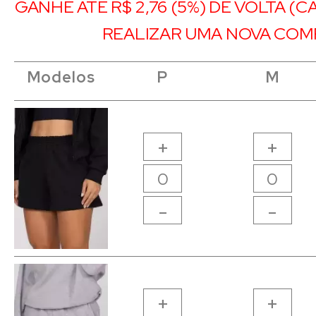
GANHE ATÉ R$ 2,76 (5%) DE VOLTA (
REALIZAR UMA NOVA COM
Modelos
Modelos
Modelos
Modelos
P
P
M
M
+
+
-
-
+
+