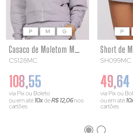
P
M
G
P
Casaco de Moletom Mescla Feminino Zíper Destacável Bolso Canguru
CS128MC
SH099MC
108,55
49,64
via Pix ou Boleto
via Pix ou Bo
ou em até
10x
de
R$ 12,06
nos
ou em até
10
cartões
cartões