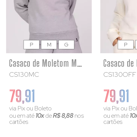
P
M
G
P
Casaco de Moletom Mescla Feminino Gola Canelada
CS130MC
CS130OFF
79,91
79,91
via Pix ou Boleto
via Pix ou Bo
ou em até
10x
de
R$ 8,88
nos
ou em até
10
cartões
cartões