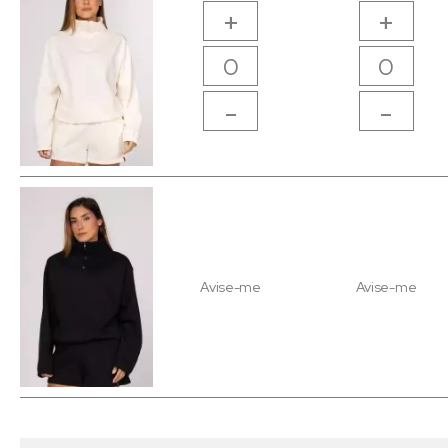
+
+
-
-
Avise-me
Avise-me