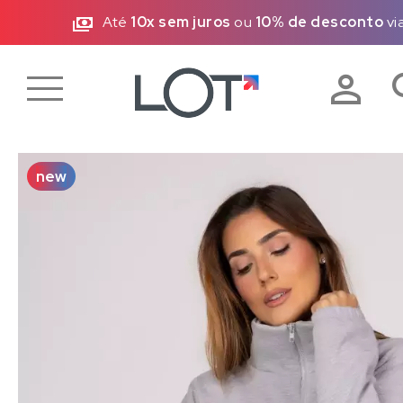
FRETE GRÁTIS
- R$99,00 (Sudeste)
|
R$299,0
new