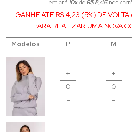
em até
10x
de
R$ 8,46
nos cart
GANHE ATÉ R$ 4,23 (5%) DE VOLTA
PARA REALIZAR UMA NOVA C
Modelos
Modelos
Modelos
Modelos
P
P
M
M
+
+
-
-