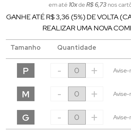
em até
10x
de
R$ 6,73
nos cart
GANHE ATÉ R$ 3,36 (5%) DE VOLTA (
REALIZAR UMA NOVA COM
Tamanho
Quantidade
-
+
P
Avise-
-
+
M
Avise-
-
+
G
Avise-