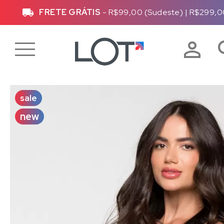
FRETE GRÁTIS
- R$99,00 (Sudeste)
|
R$299,0
sale
new