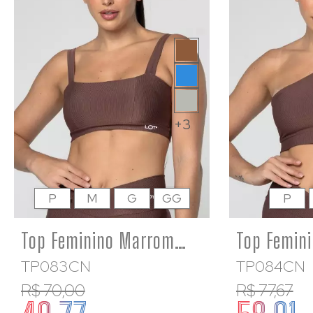
+3
P
M
G
GG
P
Top Feminino Marrom Fitness Poliamida Academia Decote Reto
TP083CN
TP084CN
R$ 70,00
R$ 77,67