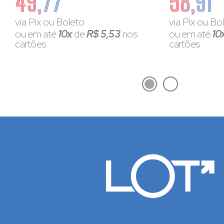
49,77
58,91
via Pix ou Boleto
via Pix ou Bo
ou em até
10x
de
R$ 5,53
nos
ou em até
10
cartões
cartões