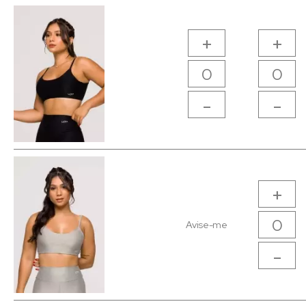
+
+
-
-
+
Avise-me
-