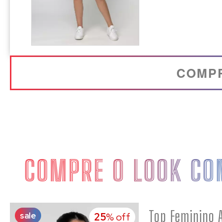
COMP
COMPRE O LOOK CO
sale
25
% off