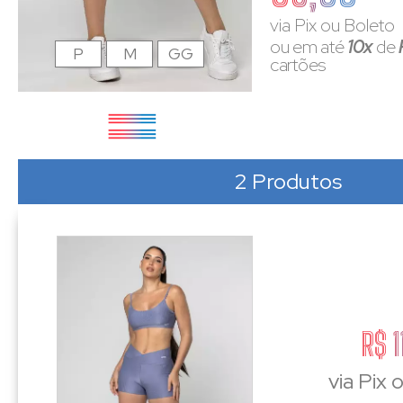
via Pix ou Boleto
ou em até
10x
de
P
M
GG
cartões
2 Produtos
R$ 1
via Pix 