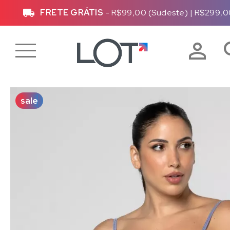
R$299,00 (Demais Regiões)
Até
10x sem jur
sale