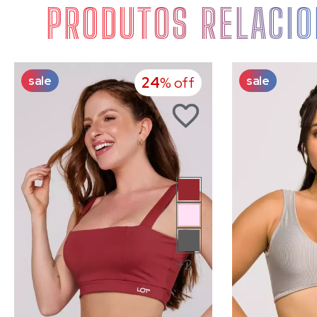
PRODUTOS RELACI
sale
sale
24
% off
+2