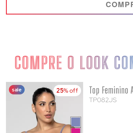
COMP
COMPRE O LOOK CO
sale
25
% off
TP082JS