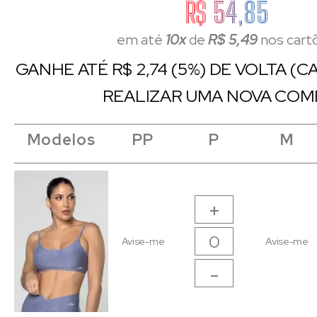
R$ 54,85
em até
10x
de
R$ 5,49
nos cart
GANHE ATÉ R$ 2,74 (5%) DE VOLTA (
REALIZAR UMA NOVA COM
Modelos
Modelos
Modelos
Modelos
PP
PP
P
P
M
M
+
Avise-me
Avise-me
-