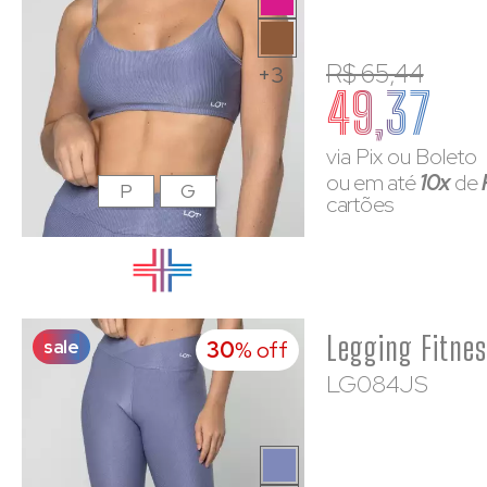
R$ 65,44
+3
49,37
via Pix ou Boleto
ou em até
10x
de
P
G
cartões
sale
30
% off
LG084JS