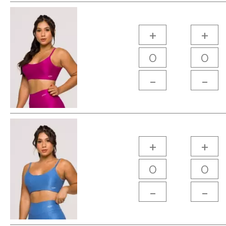
+
+
-
-
+
+
-
-