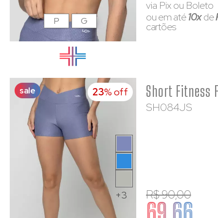
via Pix ou Boleto
ou em até
10x
de
P
G
cartões
sale
23
% off
SH084JS
R$ 90,00
+3
69,66