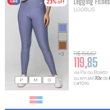
sale
23
% off
LG081JS
R$ 156,67
+3
119,85
via Pix ou Boleto
ou em até
10x
de
P
M
G
cartões