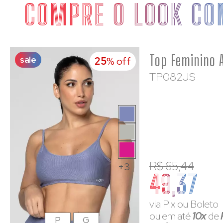
COMPRE O LOOK CO
sale
25
% off
TP082JS
R$ 65,44
+3
49,37
via Pix ou Boleto
ou em até
10x
de
P
G