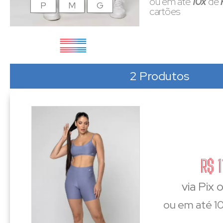
ou em até
10x
de
P
M
G
cartões
2 Produtos
R$ 1
via Pix 
ou em até 10