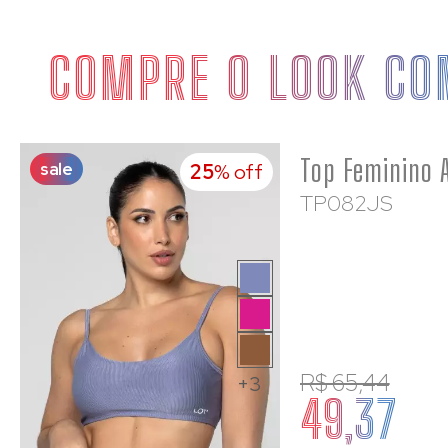
COMPRE O LOOK CO
sale
25
% off
TP082JS
R$ 65,44
+3
49,37