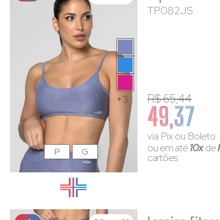
TP082JS
R$ 65,44
+3
49,37
via Pix ou Boleto
ou em até
10x
de
P
G
cartões