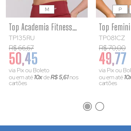
M
P
Top Academia Fitness Feminino Poliamida Ruggine Decote Quadrado
TP135RU
TP081CZ
R$ 66,67
R$ 70,00
50,45
49,77
via Pix ou Boleto
via Pix ou Bo
ou em até
10x
de
R$ 5,61
nos
ou em até
10
cartões
cartões