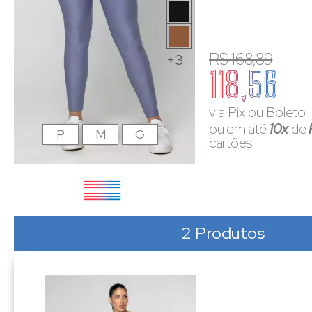
R$ 168,89
+3
118,56
via Pix ou Boleto
ou em até
10x
de
P
M
G
cartões
2 Produtos