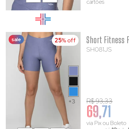
cartões
sale
25
% off
SH081JS
R$ 93,33
+3
69,71
via Pix ou Boleto