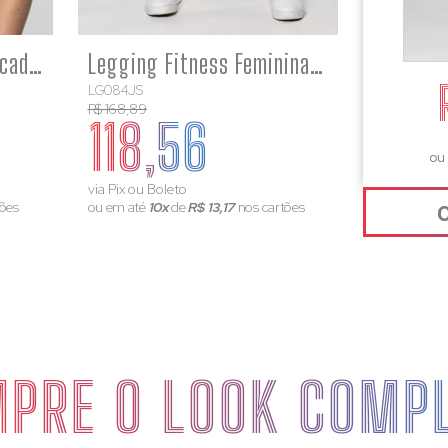
Top Fitness Feminino Academia Poliamida Arco Costas Aberta Azul
Legging Fitness Feminina Academia Poliamida Cós Cruzado Azul
LG084JS
R$ 168,89
118,56
ou
via Pix ou Boleto
ões
ou em até
10x
de
R$ 13,17
nos cartões
PRE O LOOK COMP