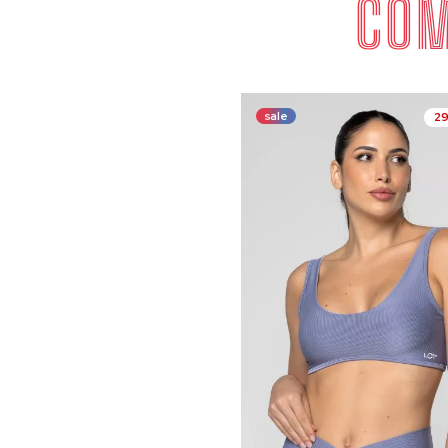
COM
sale
2
COMP