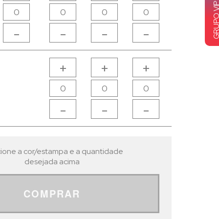
-
-
-
-
-
+
+
+
Avise-me
-
-
-
ione a cor/estampa e a quantidade
desejada acima
COMPRAR