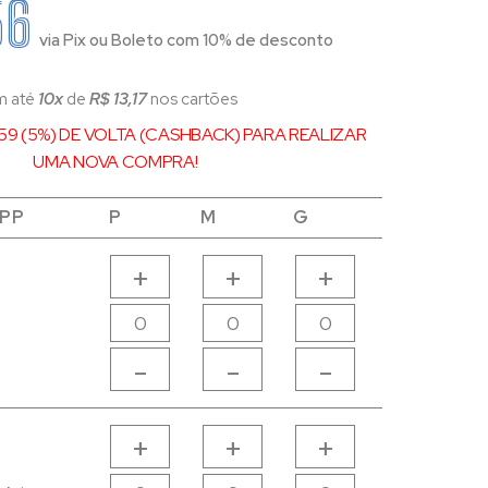
56
via Pix ou Boleto com 10% de desconto
m até
10x
de
R$ 13,17
nos cartões
59 (5%) DE VOLTA (CASHBACK) PARA REALIZAR
UMA NOVA COMPRA!
PP
PP
P
P
M
M
G
G
GG
GG
+
+
+
-
-
-
+
+
+