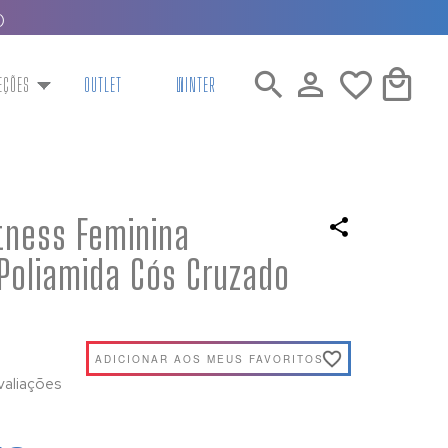
EÇÕES
OUTLET
WINTER
tness Feminina
Poliamida Cós Cruzado
ADICIONAR AOS MEUS FAVORITOS
valiações