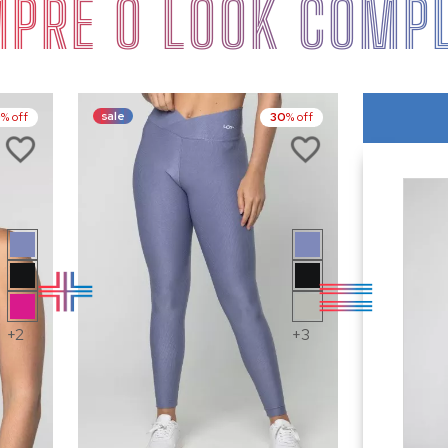
PRE O LOOK COMP
sale
9
% off
30
% off
+2
+3
RE
COMPRE