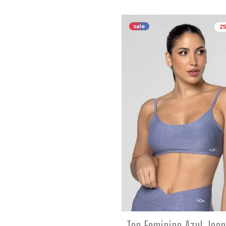
sale
2
COMP