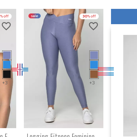
sale
5
% off
30
% off
+3
+3
RE
COMPRE