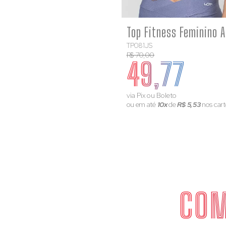
TP081JS
R$ 70,00
49,77
via Pix ou Boleto
ou em até
10x
de
R$ 5,53
nos cart
COM