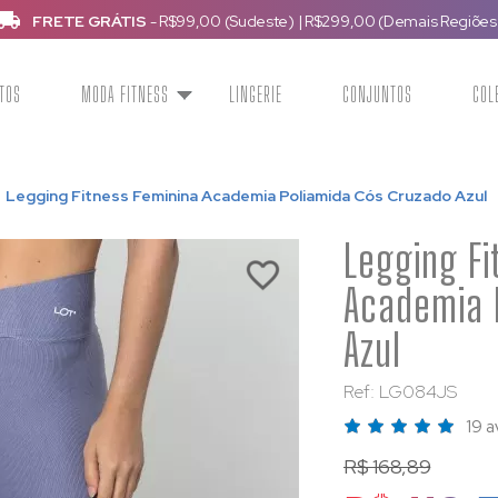
Até
10x sem juros
ou
10% de desconto
via Pix ou boleto.
TOS
MODA FITNESS
LINGERIE
CONJUNTOS
COL
Legging Fitness Feminina Academia Poliamida Cós Cruzado Azul
Legging Fi
Academia 
Azul
Ref: LG084JS
19 a
R$ 168,89