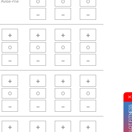
Avise-me
-
-
-
+
+
+
+
+
-
-
-
-
-
+
+
+
+
+
-
-
-
-
-
GRUPO VIP LOT FI
+
+
+
+
+