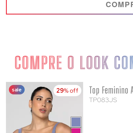
COMP
COMPRE O LOOK CO
sale
29
% off
TP083JS