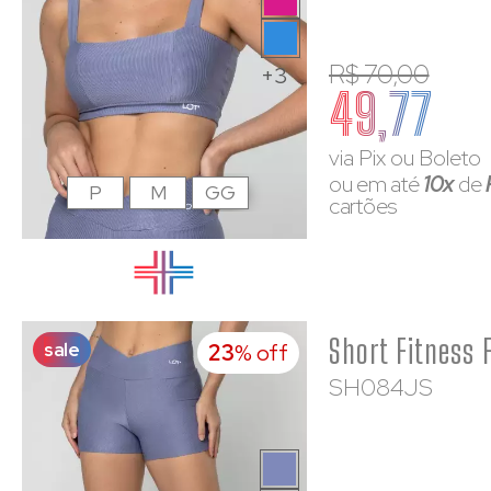
R$ 70,00
+3
49,77
via Pix ou Boleto
ou em até
10x
de
P
M
GG
cartões
sale
23
% off
SH084JS