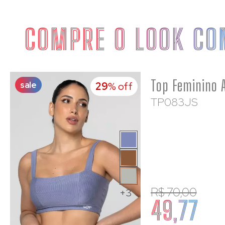
COMPRE O LOOK CO
sale
29
% off
TP083JS
R$ 70,00
+3
49,77