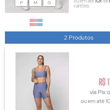
ou em até
10x
de
P
M
G
cartões
2 Produtos
R$ 1
via Pix 
ou em até 10