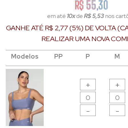
R$ 55,30
em até
10x
de
R$ 5,53
nos cart
GANHE ATÉ R$ 2,77 (5%) DE VOLTA (
REALIZAR UMA NOVA COM
Modelos
Modelos
Modelos
Modelos
PP
PP
P
P
M
M
+
+
-
-