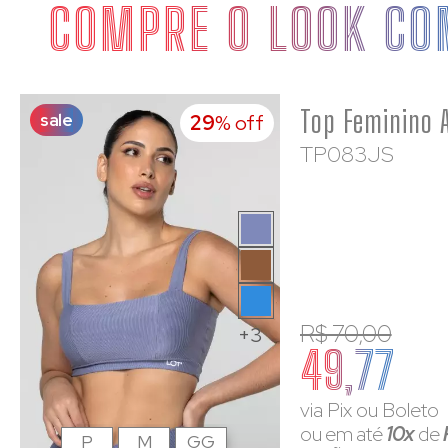
COMPRE O LOOK CO
sale
29
% off
TP083JS
R$ 70,00
+3
49,77
via Pix ou Boleto
ou em até
10x
de
P
M
GG