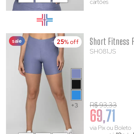
cartões
sale
25
% off
SH081JS
R$ 93,33
+3
69,71
via Pix ou Boleto