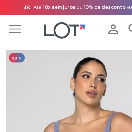
)
Até
10x sem juros
ou
10% de desconto
vi
sale