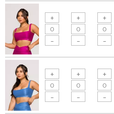
+
+
+
-
-
-
+
+
+
-
-
-