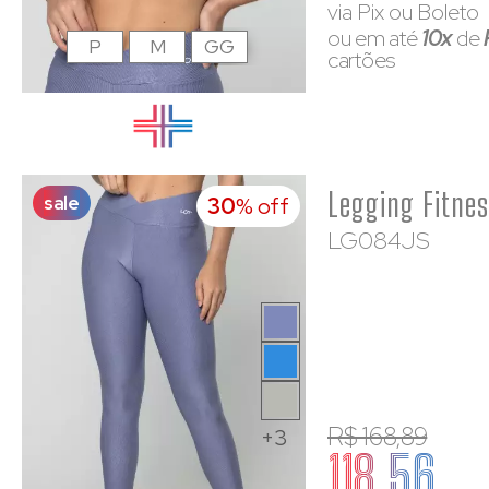
via Pix ou Boleto
ou em até
10x
de
P
M
GG
cartões
sale
30
% off
LG084JS
R$ 168,89
+3
118,56