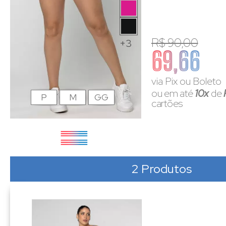
R$ 90,00
+3
69,66
via Pix ou Boleto
ou em até
10x
de
P
M
GG
cartões
2 Produtos