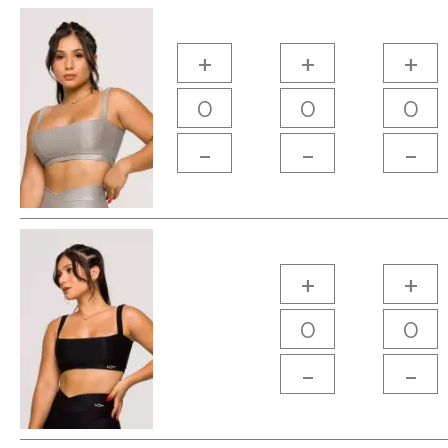
+
+
+
-
-
-
+
+
-
-