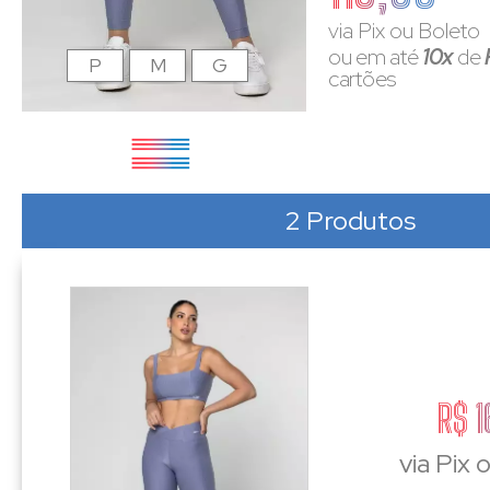
via Pix ou Boleto
ou em até
10x
de
P
M
G
cartões
2 Produtos
R$ 1
via Pix 