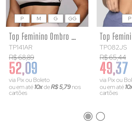
P
M
G
GG
P
Top Feminino Ombro Só Poliamida Assimétrico Costas Abertas Flower
TP141AR
TP082JS
R$ 68,89
R$ 65,44
52,09
49,37
via Pix ou Boleto
via Pix ou Bo
ou em até
10x
de
R$ 5,79
nos
ou em até
10
cartões
cartões