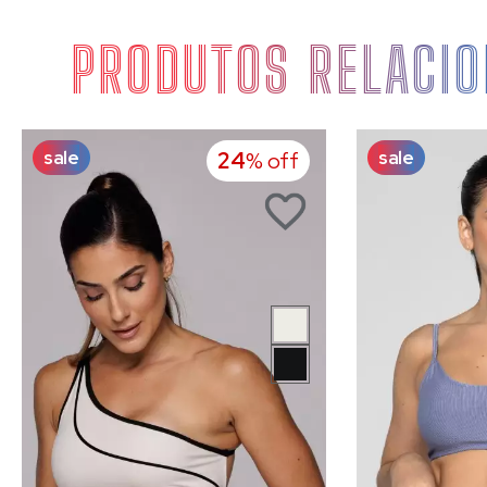
PRODUTOS RELACI
sale
sale
24
% off