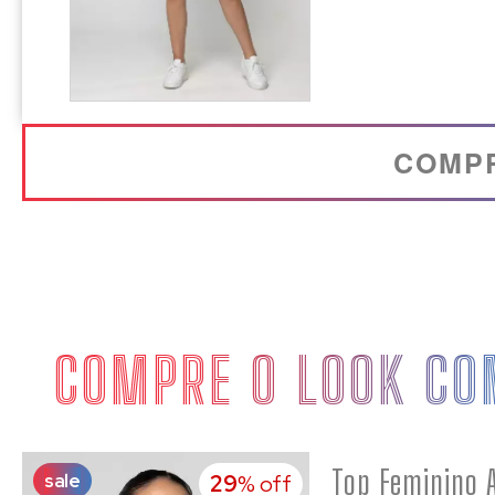
COMP
COMPRE O LOOK CO
sale
29
% off