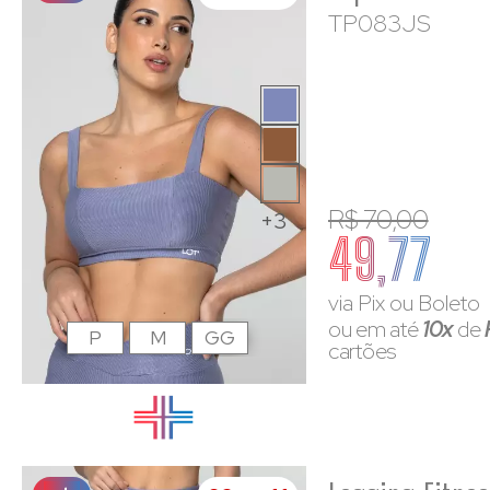
TP083JS
R$ 70,00
+3
49,77
via Pix ou Boleto
ou em até
10x
de
P
M
GG
cartões