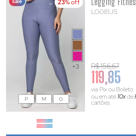
sale
23
% off
LG081JS
R$ 156,67
+3
119,85
via Pix ou Boleto
ou em até
10x
de
P
M
G
cartões