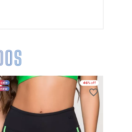
DOS
sale
sale
46
% off
new