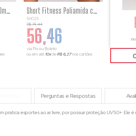
Top Fitness Poliamida Ombro Só Laranja e Rosa Nova York
Short Fitness Poliamida com Faixa Rosa e Laranja Nova York
SH025
R$ 74,44
56,46
ou
via Pix ou Boleto
ões
ou em até
10x
de
R$ 6,27
nos cartões
 Medidas
Perguntas e Respostas
Aval
pratica esportes ao ar livre, por possuir proteção UV50+. Ele 