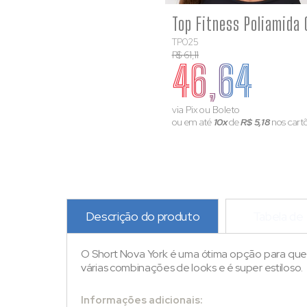
TP025
R$ 61,11
46,64
via Pix ou Boleto
ou em até
10x
de
R$ 5,18
nos cart
Descrição do produto
Tabela de
O Short Nova York é uma ótima opção para quem 
várias combinações de looks e é super estiloso.
Informações adicionais: