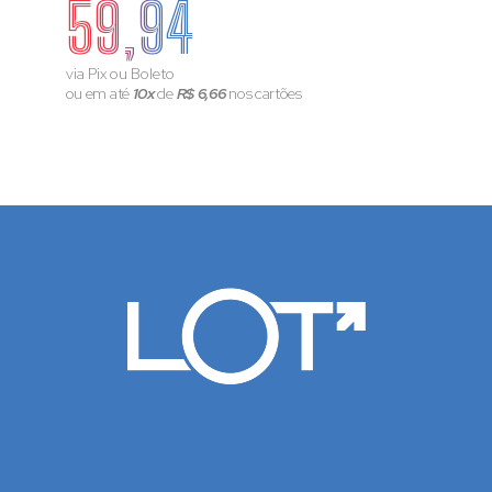
59,94
via Pix ou Boleto
ou em até
10x
de
R$ 6,66
nos cartões