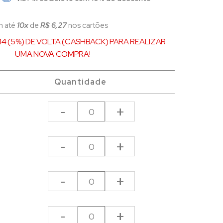
m até
10x
de
R$ 6,27
nos cartões
,14 (5%) DE VOLTA (CASHBACK) PARA REALIZAR
UMA NOVA COMPRA!
Quantidade
-
+
-
+
-
+
-
+