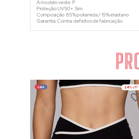
A modelo veste: P
Proteção UV50+: Sim
Composição: 85% poliamida / 15% elastano
Garantia: Contra defeitos de fabricação
PR
sale
24
% off