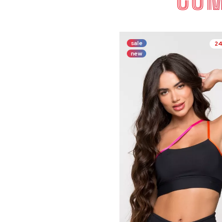
sale
2
new
COMP