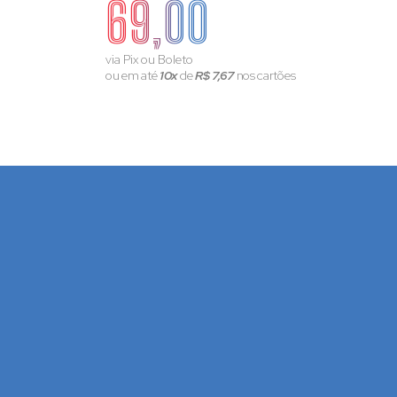
69,00
via Pix ou Boleto
ou em até
10x
de
R$ 7,67
nos cartões