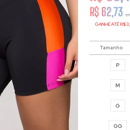
R$ 62,73
e
GANHE ATÉ R$ 3
Tamanho
P
M
G
GG