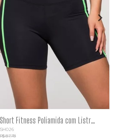
COMPRE
Short Fitness Poliamida com Listra Verde Roma
SH026
SH063
R$ 87,78
R$ 98,89