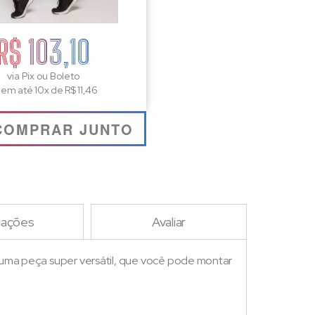
R$ 103,10
via Pix ou Boleto
 em até 10x de R$ 11,46
COMPRAR JUNTO
iações
Avaliar
é uma peça super versátil, que você pode montar