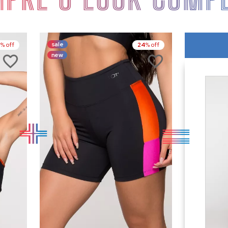
sale
4
% off
24
% off
new
RE
COMPRE