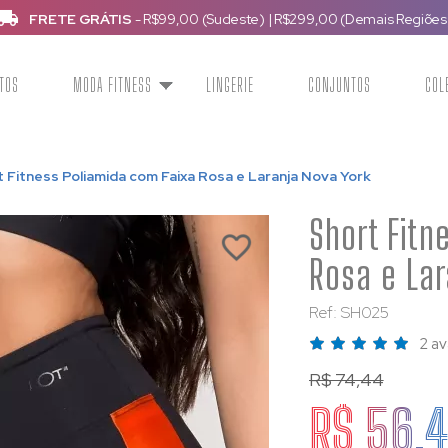
FRETE GRÁTIS
- R$99,00 (Sudeste)
|
R$299,00 (Demais Regiões
TOS
MODA FITNESS
LINGERIE
CONJUNTOS
COL
 Fitness Poliamida com Faixa Rosa e Laranja Nova York
Short Fitn
Rosa e Lar
Ref: SH025
2 av
R$ 74,44
R$ 56,