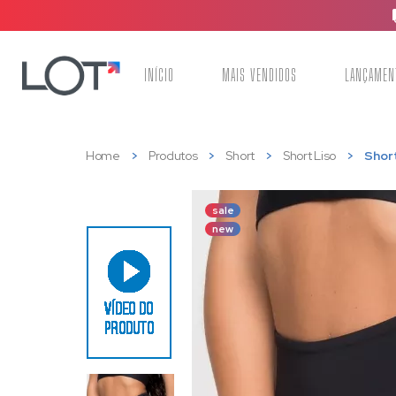
INÍCIO
MAIS VENDIDOS
LANÇAMEN
Home
Produtos
Short
Short Liso
Short
sale
new