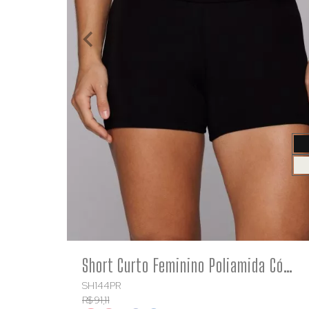
COMPRE
Short Curto Feminino Poliamida Cós Cruzado Afina Cintura Preto
SH144PR
R$ 91,11