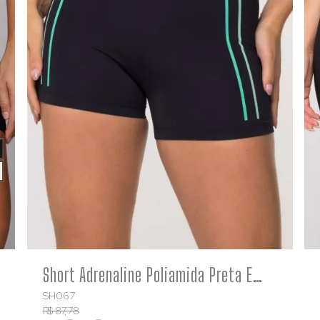
COMPRE
Short Adrenaline Poliamida Preta Estampa Verde Degrade Crossfit
SH067
R$ 87,78