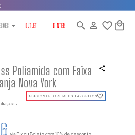
)
EÇÕES
OUTLET
WINTER
ess Poliamida com Faixa
anja Nova York
ADICIONAR AOS MEUS FAVORITOS
aliações
46
via Pix ou Boleto com 10% de desconto