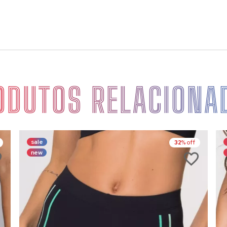
ODUTOS RELACIONA
sale
32
% off
new