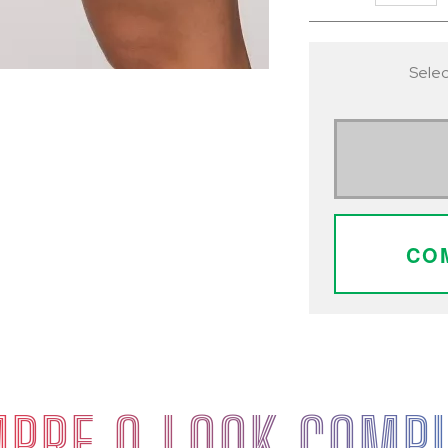
Selec
CO
PRE O LOOK COMP