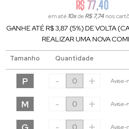
R$ 77,40
em até
10x
de
R$ 7,74
nos cart
GANHE ATÉ R$ 3,87 (5%) DE VOLTA (
REALIZAR UMA NOVA COM
Tamanho
Quantidade
-
+
P
Avise-
-
+
M
Avise-
-
+
G
Avise-