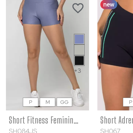
new
+3
P
M
GG
P
Short Fitness Feminino Academia Poliamida Azul Cós Cruzado
SH084JS
SH067