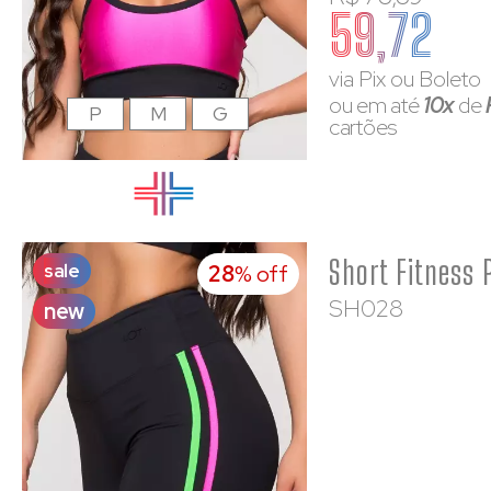
59,72
via Pix ou Boleto
ou em até
10x
de
P
M
G
cartões
sale
28
% off
SH028
new