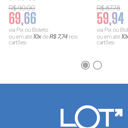
R$ 90,00
R$ 87,78
69,66
59,94
via Pix ou Boleto
via Pix ou Bo
ou em até
10x
de
R$ 7,74
nos
ou em até
10
cartões
cartões