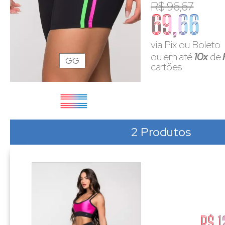
R$ 96,67
69,66
via Pix ou Boleto
ou em até
10x
de
GG
cartões
2 Produtos
R$ 1