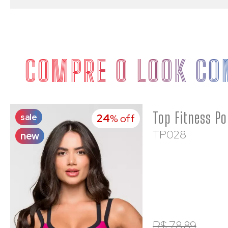
COMPRE O LOOK CO
sale
24
% off
TP028
new
R$ 78,89