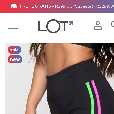
FRETE GRÁTIS
- R$99,00 (Sudeste)
|
R$299,0
sale
new