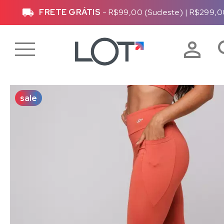
)
Até
10x sem juros
ou
10% de desconto
vi
sale