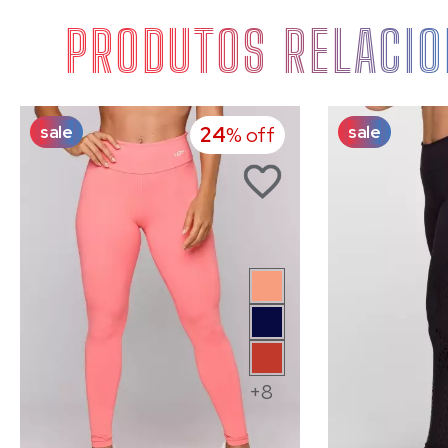
PRODUTOS RELACI
sale
sale
24
% off
+8