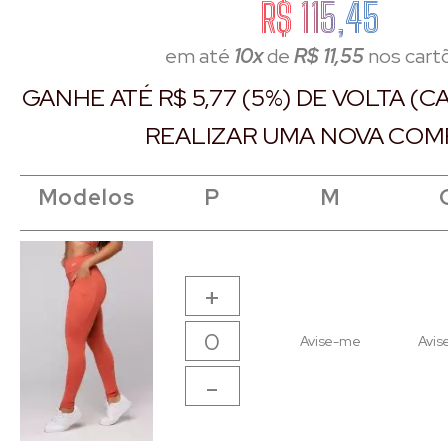
R$ 115,45
em até
10x
de
R$ 11,55
nos cart
GANHE ATÉ R$ 5,77 (5%) DE VOLTA (
REALIZAR UMA NOVA COM
Modelos
Modelos
Modelos
Modelos
P
P
M
M
+
Avise-me
Avis
-