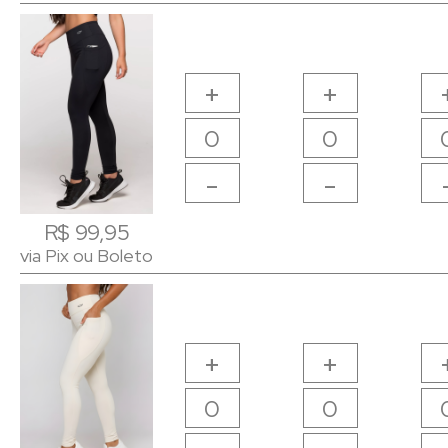
+
+
-
-
R$ 99,95
R$ 99,95
via Pix ou Boleto
via Pix ou Boleto
+
+