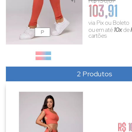
R$ 136,67
+1
103,91
via Pix ou Boleto
ou em até
10x
de
P
cartões
2 Produtos
R$ 1