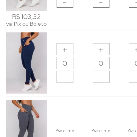
-
-
R$ 103,32
R$ 103,32
via Pix ou Boleto
via Pix ou Boleto
+
+
-
-
Avise-me
Avise-me
Avis