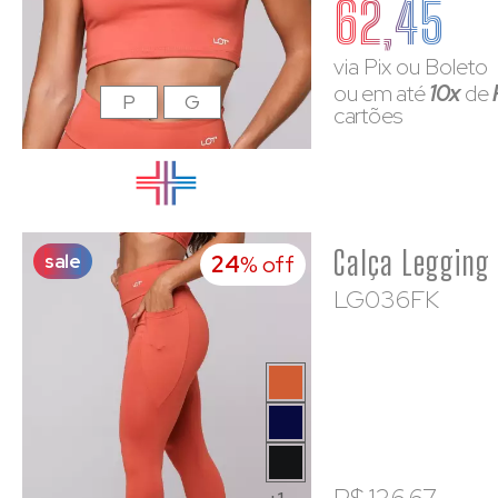
62,45
via Pix ou Boleto
ou em até
10x
de
P
G
cartões
sale
24
% off
LG036FK