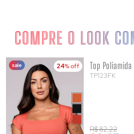
COMPRE O LOOK CO
sale
24
% off
TP123FK
R$ 82,22
+3