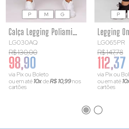
P
M
G
P
Calça Legging Poliamida Feminina Suplex Premium Aquarela Pêssego
LG030AQ
LG065PR
R$ 130,00
R$ 147,78
98,90
112,37
via Pix ou Boleto
via Pix ou Bo
ou em até
10x
de
R$ 10,99
nos
ou em até
10
cartões
cartões