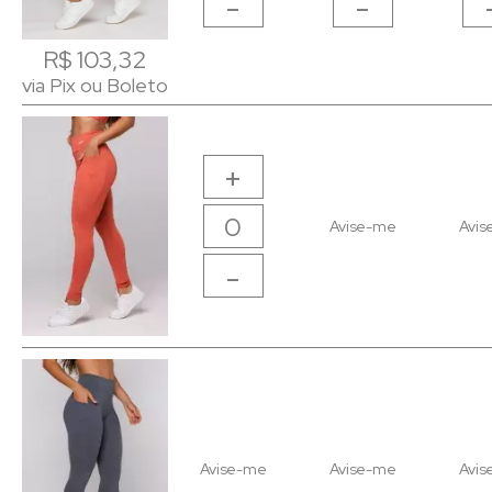
-
-
R$ 103,32
R$ 103,32
via Pix ou Boleto
via Pix ou Boleto
+
Avise-me
Avis
-
Avise-me
Avise-me
Avis