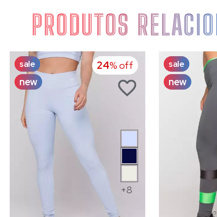
PRODUTOS RELACI
sale
sale
24
% off
new
new
+8