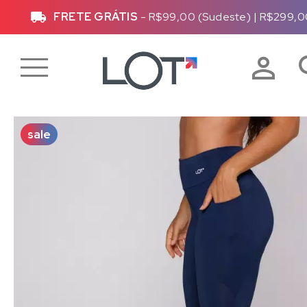
FRETE GRÁTIS
- R$99,00 (Sudeste)
|
R$299,0
sale