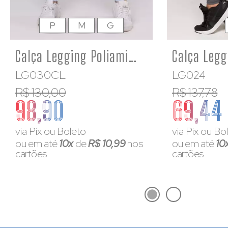
P
M
G
Calça Legging Poliamida Feminina Básica Azul Bebê
LG030CL
LG024
R$ 130,00
R$ 137,78
98,90
69,44
via Pix ou Boleto
via Pix ou Bo
ou em até
10x
de
R$ 10,99
nos
ou em até
10
cartões
cartões