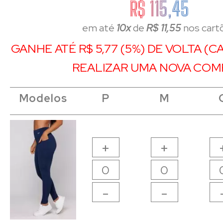
R$ 115,45
em até
10x
de
R$ 11,55
nos cart
GANHE ATÉ R$ 5,77 (5%) DE VOLTA (
REALIZAR UMA NOVA COM
Modelos
Modelos
Modelos
Modelos
P
P
M
M
+
+
-
-