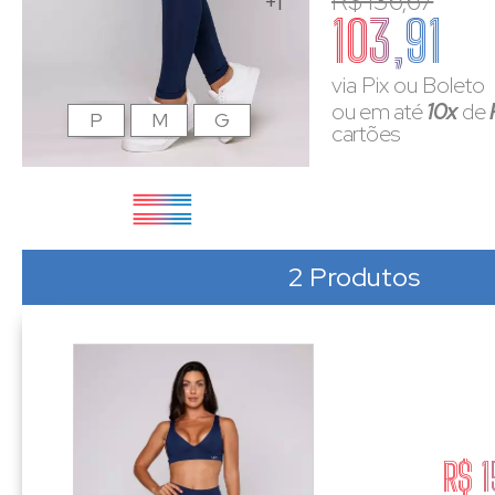
R$ 136,67
+1
103,91
via Pix ou Boleto
ou em até
10x
de
P
M
G
cartões
2 Produtos
R$ 