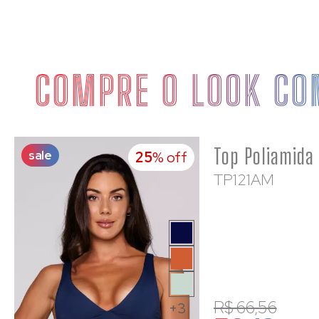
COMPRE O LOOK CO
sale
25
% off
TP121AM
R$ 66,56
+3