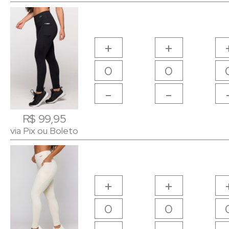
+
+
-
-
R$ 99,95
R$ 99,95
via Pix ou Boleto
via Pix ou Boleto
+
+