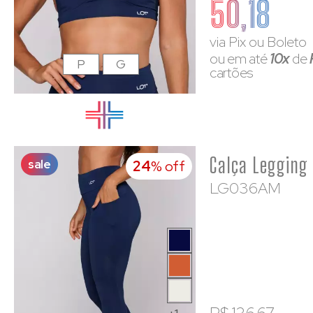
50,18
via Pix ou Boleto
ou em até
10x
de
P
G
cartões
sale
24
% off
LG036AM