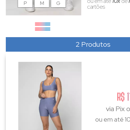
ou em até
10x
de
P
M
G
cartões
2 Produtos
R$ 1
via Pix 
ou em até 10