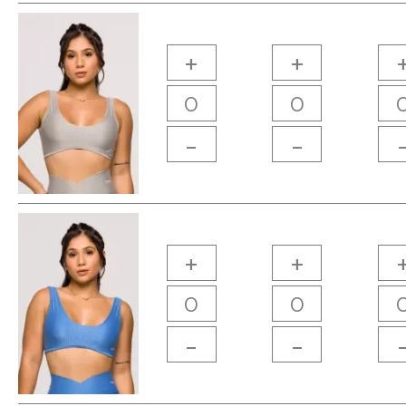
+
+
-
-
+
+
-
-