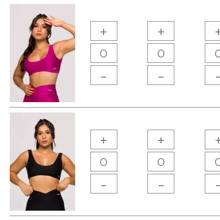
+
+
-
-
+
+
-
-