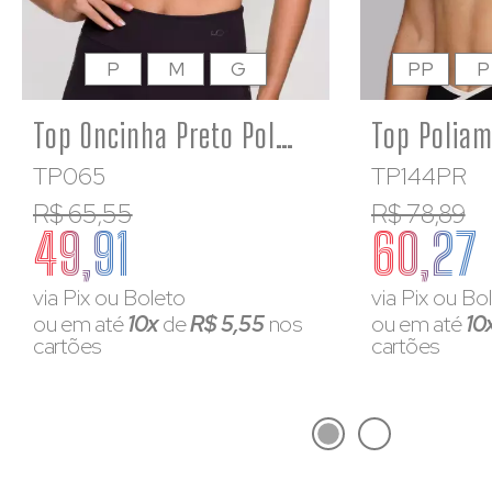
P
M
G
PP
P
Top Oncinha Preto Poliamida com Estampa e Detalhe nas Costas
TP065
TP144PR
R$ 65,55
R$ 78,89
49,91
60,27
via Pix ou Boleto
via Pix ou Bo
ou em até
10x
de
R$ 5,55
nos
ou em até
10
cartões
cartões