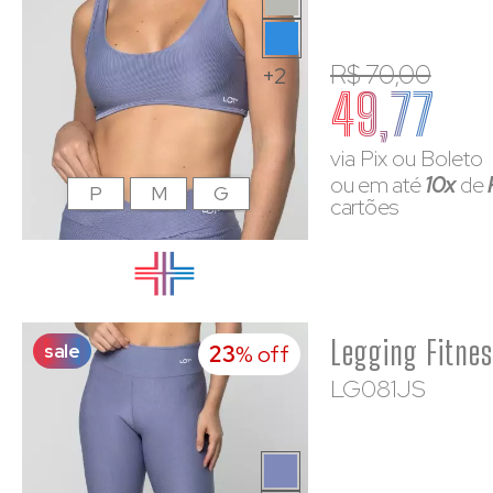
R$ 70,00
+2
49,77
via Pix ou Boleto
ou em até
10x
de
P
M
G
cartões
sale
23
% off
LG081JS