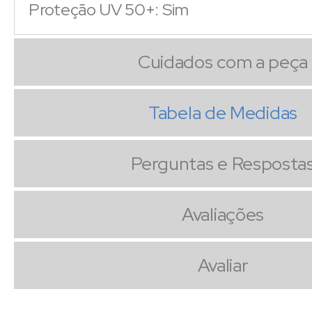
Proteção UV 50+: Sim
Cuidados com a peça
Tabela de Medidas
Perguntas e Resposta
Avaliações
Avaliar