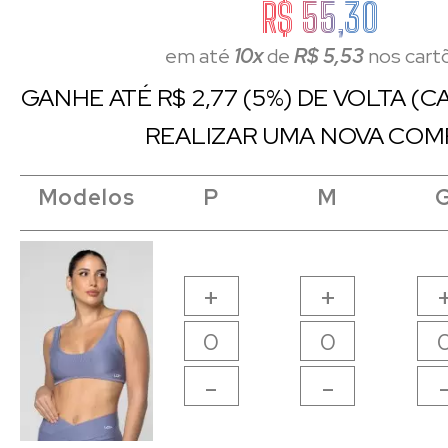
R$ 55,30
em até
10x
de
R$ 5,53
nos cart
GANHE ATÉ R$ 2,77 (5%) DE VOLTA (
REALIZAR UMA NOVA COM
Modelos
Modelos
Modelos
Modelos
P
P
M
M
+
+
-
-