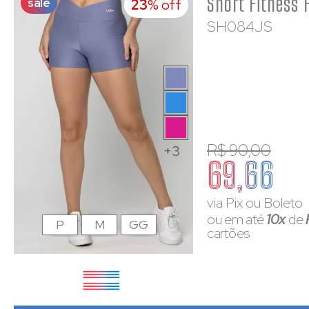
sale
23
% off
SH084JS
R$ 90,00
+3
69,66
via Pix ou Boleto
ou em até
10x
de
P
M
GG
cartões