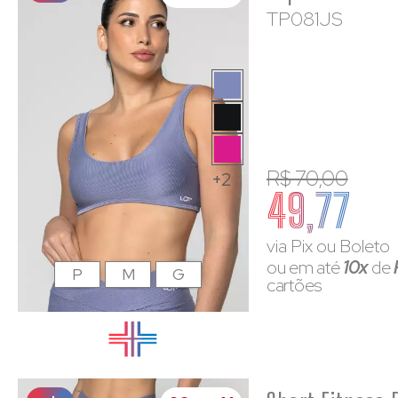
TP081JS
R$ 70,00
+2
49,77
via Pix ou Boleto
ou em até
10x
de
P
M
G
cartões