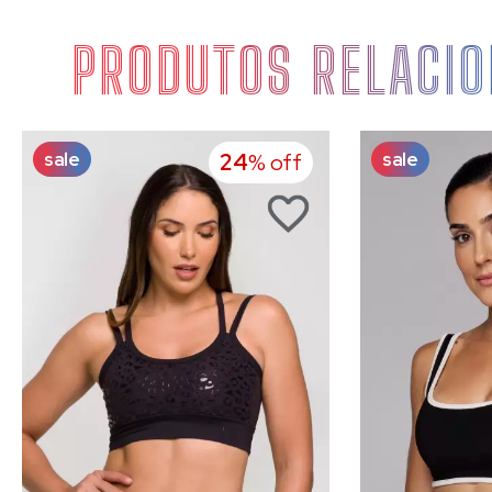
PRODUTOS RELACI
sale
sale
24
% off