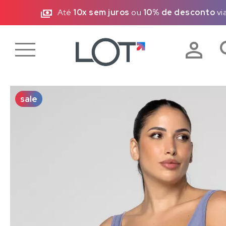
)
Até
10x sem juros
ou
10% de desconto
vi
sale