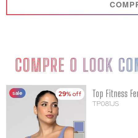
COMP
COMPRE O LOOK CO
sale
29
% off
TP081JS