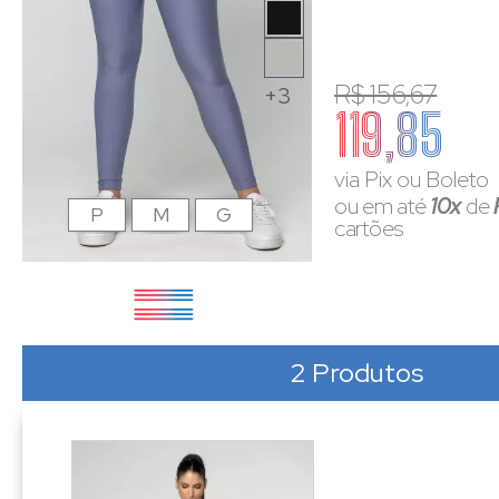
R$ 156,67
+3
119,85
via Pix ou Boleto
ou em até
10x
de
P
M
G
cartões
2 Produtos