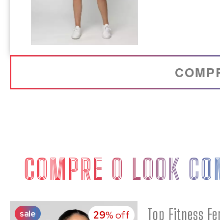
COMP
COMPRE O LOOK CO
sale
29
% off