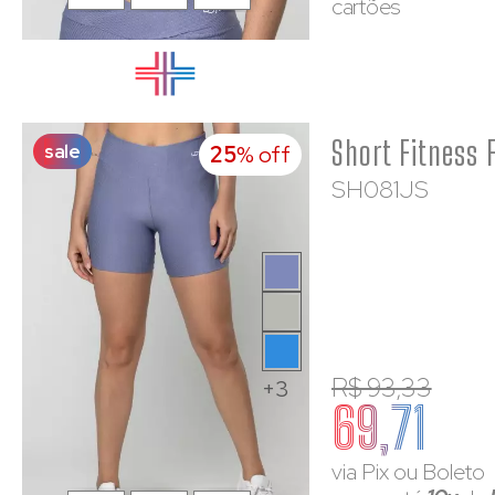
cartões
sale
25
% off
SH081JS
R$ 93,33
+3
69,71
via Pix ou Boleto