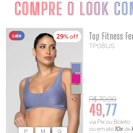
COMPRE O LOOK CO
sale
29
% off
TP081JS
R$ 70,00
+2
49,77
via Pix ou Boleto
ou em até
10x
de
P
M
G