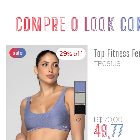
COMPRE O LOOK CO
sale
29
% off
TP081JS
R$ 70,00
+2
49,77