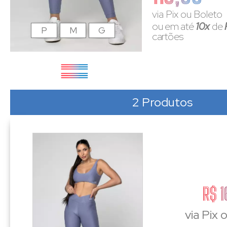
via Pix ou Boleto
ou em até
10x
de
P
M
G
cartões
2 Produtos
R$ 1
via Pix 