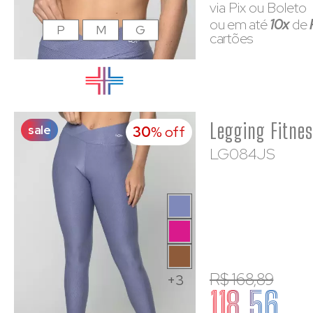
via Pix ou Boleto
ou em até
10x
de
P
M
G
cartões
sale
30
% off
LG084JS
R$ 168,89
+3
118,56