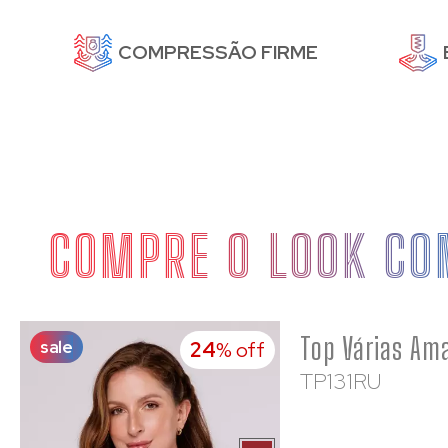
DE
COMPRESSÃO FIRME
COMPRE O LOOK CO
sale
24
% off
TP131RU