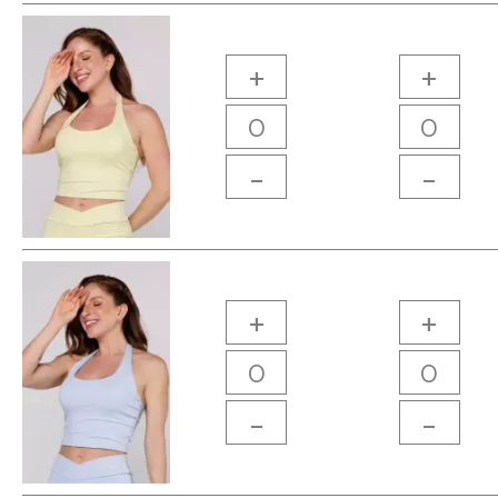
+
+
-
-
+
+
-
-