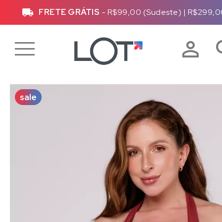
FRETE GRÁTIS
- R$99,00 (Sudeste)
|
R$299,0
sale