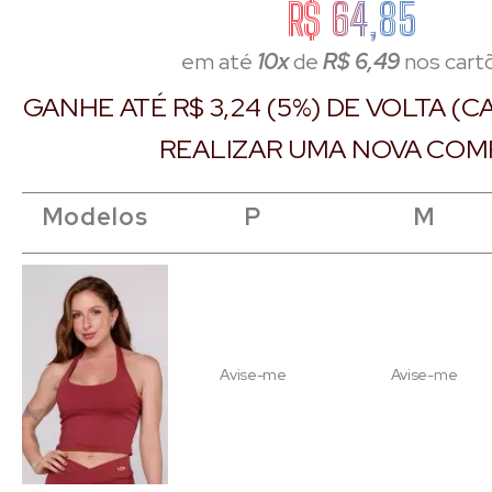
R$ 64,85
em até
10x
de
R$ 6,49
nos cart
GANHE ATÉ R$ 3,24 (5%) DE VOLTA (
REALIZAR UMA NOVA COM
Modelos
Modelos
Modelos
Modelos
P
P
M
M
Avise-me
Avise-me