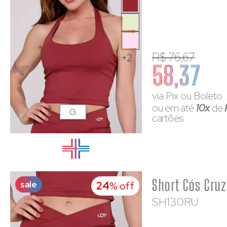
R$ 76,67
+2
58,37
via Pix ou Boleto
ou em até
10x
de
G
cartões
sale
24
% off
SH130RU