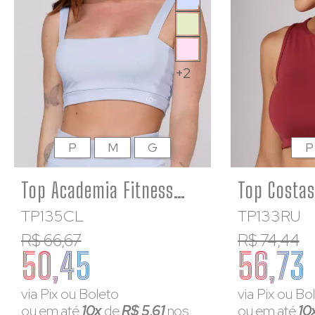
+2
P
M
G
P
Top Academia Fitness Feminino Poliamida Azul Bebê Decote Quadrado
TP135CL
TP133RU
R$ 66,67
R$ 74,44
50,45
56,73
via Pix ou Boleto
via Pix ou Bo
ou em até
10x
de
R$ 5,61
nos
ou em até
10