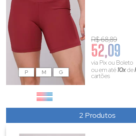
R$ 68,89
52,09
via Pix ou Boleto
ou em até
10x
de
P
M
G
cartões
2 Produtos