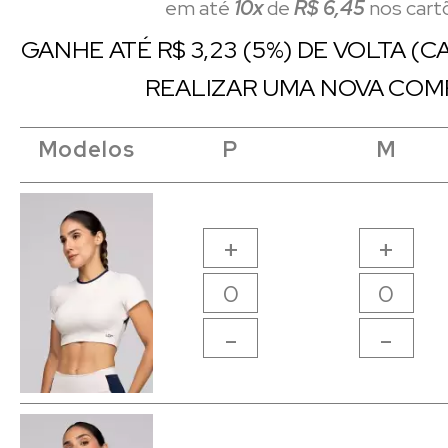
em até
10x
de
R$ 6,45
nos cart
GANHE ATÉ R$ 3,23 (5%) DE VOLTA (
REALIZAR UMA NOVA COM
Modelos
Modelos
Modelos
Modelos
P
P
M
M
+
+
-
-