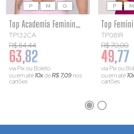
P
M
G
P
M
Top Academia Feminino Estampado Costas Aberta Poliamida Rosa bebê
TP132CA
TP081R
R$ 84,44
R$ 70,00
63,82
49,77
via Pix ou Boleto
via Pix ou Bo
ou em até
10x
de
R$ 7,09
nos
ou em até
10
cartões
cartões