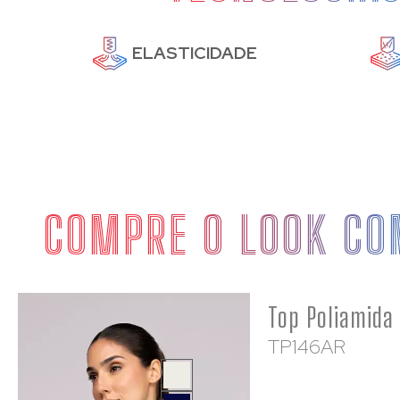
ME
ELASTICIDADE
COMPRE O LOOK CO
TP146AR