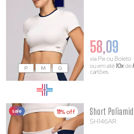
58,09
via Pix ou Boleto
ou em até
10x
de
P
M
G
cartões
sale
11
% off
SH146AR