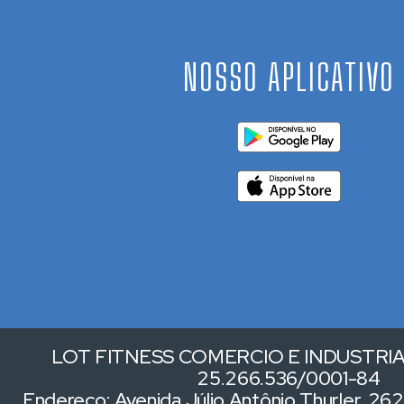
NOSSO APLICATIVO
LOT FITNESS COMERCIO E INDUSTRIA 
25.266.536/0001-84
Endereço: Avenida Júlio Antônio Thurler, 262,