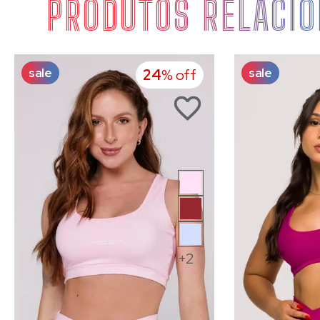
PRODUTOS RELACI
sale
sale
24
% off
+2