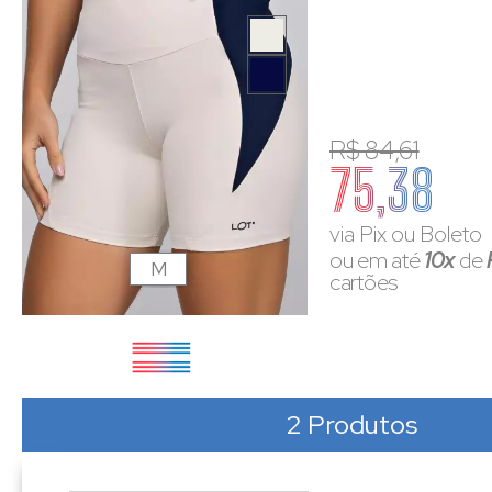
R$ 84,61
75,38
via Pix ou Boleto
ou em até
10x
de
M
cartões
2 Produtos