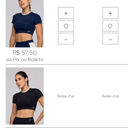
+
+
-
-
R$ 57,50
R$ 57,50
via Pix ou Boleto
via Pix ou Boleto
Avise-me
Avise-me