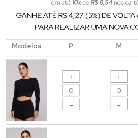
em até
10x
de
R$ 8,54
nos cart
GANHE ATÉ R$ 4,27 (5%) DE VOLTA
PARA REALIZAR UMA NOVA C
Modelos
Modelos
Modelos
Modelos
P
P
M
M
+
+
-
-