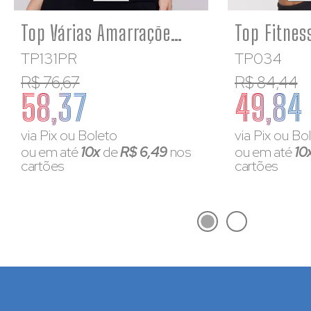
Top Várias Amarrações Suplex Poliamida Premium Preto
TP131PR
TP034
R$ 76,67
R$ 84,44
58,37
49,84
via Pix ou Boleto
via Pix ou Bo
ou em até
10x
de
R$ 6,49
nos
ou em até
10
cartões
cartões