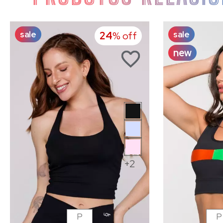
sale
sale
24
% off
new
+2
P
P