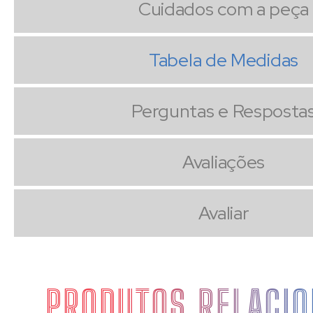
Cuidados com a peça
Tabela de Medidas
Perguntas e Resposta
Avaliações
Avaliar
PRODUTOS RELACI