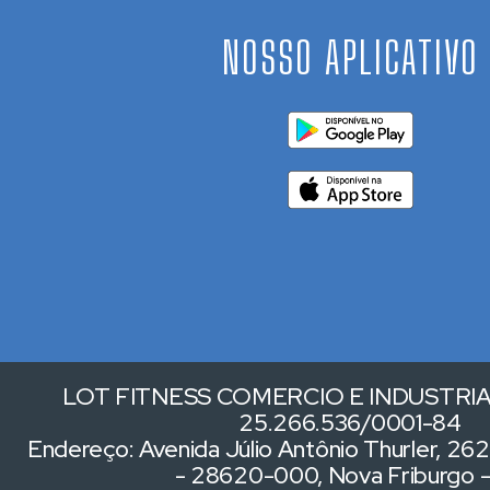
NOSSO APLICATIVO
LOT FITNESS COMERCIO E INDUSTRIA 
25.266.536/0001-84
Endereço: Avenida Júlio Antônio Thurler, 262,
- 28620-000, Nova Friburgo 