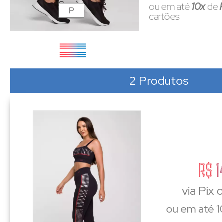
ou em até
10x
de
P
cartões
2 Produtos
R$ 
via Pix
ou em até 1