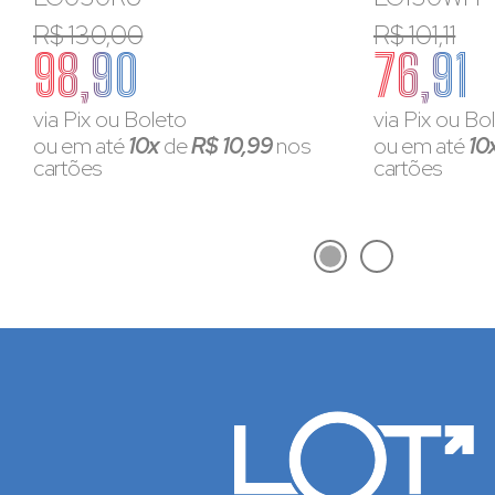
R$ 130,00
R$ 101,11
98,90
76,91
via Pix ou Boleto
via Pix ou Bo
ou em até
10x
de
R$ 10,99
nos
ou em até
10
cartões
cartões