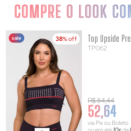
COMPRE O LOOK CO
sale
38
% off
TP062
R$ 84,44
52,64
via Pix ou Boleto
ou em até
10x
de