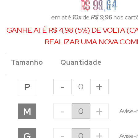
R$ 99,64
em até
10x
de
R$ 9,96
nos cart
GANHE ATÉ R$ 4,98 (5%) DE VOLTA (
REALIZAR UMA NOVA COM
Tamanho
Quantidade
-
+
P
-
+
M
Avise-
-
+
G
Avise-