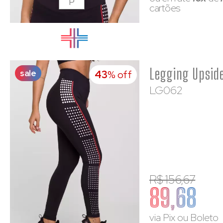
P
cartões
sale
43
% off
LG062
R$ 156,67
89,68
via Pix ou Boleto