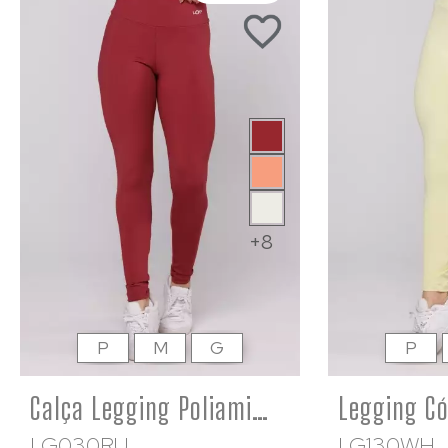
+8
P
M
G
P
Calça Legging Poliamida Feminina Básica Vinho Ruggine
LG030RU
LG130WH