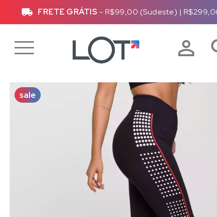
FRETE GRÁTIS
- R$99,00 (Sudeste)
|
R$299,0
sale